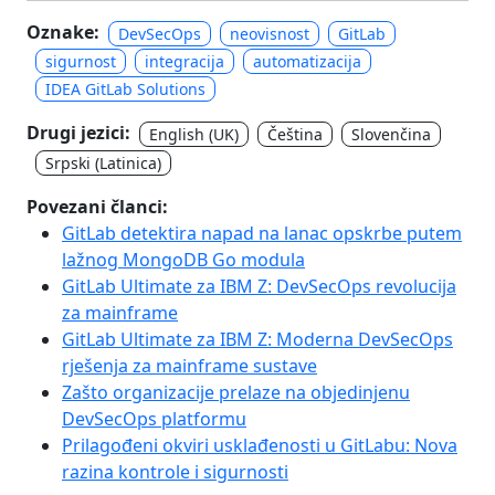
Oznake:
DevSecOps
neovisnost
GitLab
sigurnost
integracija
automatizacija
IDEA GitLab Solutions
Drugi jezici:
English (UK)
Čeština
Slovenčina
Srpski (Latinica)
Povezani članci:
GitLab detektira napad na lanac opskrbe putem
lažnog MongoDB Go modula
GitLab Ultimate za IBM Z: DevSecOps revolucija
za mainframe
GitLab Ultimate za IBM Z: Moderna DevSecOps
rješenja za mainframe sustave
Zašto organizacije prelaze na objedinjenu
DevSecOps platformu
Prilagođeni okviri usklađenosti u GitLabu: Nova
razina kontrole i sigurnosti