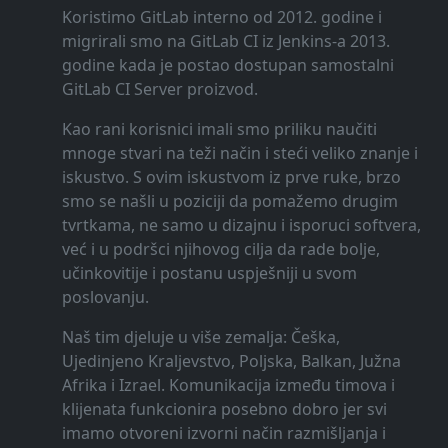
Koristimo GitLab interno od 2012. godine i
migrirali smo na GitLab CI iz Jenkins-a 2013.
godine kada je postao dostupan samostalni
GitLab CI Server proizvod.
Kao rani korisnici imali smo priliku naučiti
mnoge stvari na teži način i steći veliko znanje i
iskustvo. S ovim iskustvom iz prve ruke, brzo
smo se našli u poziciji da pomažemo drugim
tvrtkama, ne samo u dizajnu i isporuci softvera,
već i u podršci njihovog cilja da rade bolje,
učinkovitije i postanu uspješniji u svom
poslovanju.
Naš tim djeluje u više zemalja: Češka,
Ujedinjeno Kraljevstvo, Poljska, Balkan, Južna
Afrika i Izrael. Komunikacija između timova i
klijenata funkcionira posebno dobro jer svi
imamo otvoreni izvorni način razmišljanja i