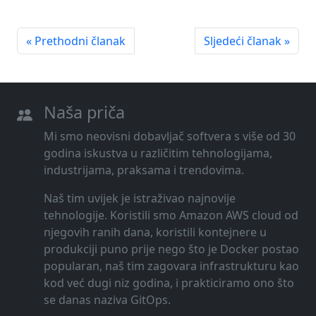
« Prethodni članak
Sljedeći članak »
Naša priča
Mi smo neovisni dobavljač softvera s više od 30
godina iskustva u različitim tehnologijama,
industrijama, praksama i trendovima.
Naš tim uvijek je istraživao najnovije
tehnologije. Koristili smo Amazon AWS cloud od
njegovih ranih dana, koristili kontejnere u
produkciji puno prije nego što je Docker postao
popularan, naš tim zagovara infrastrukturu kao
kod već dugi niz godina, i prakticiramo ono što
se danas naziva GitOps.