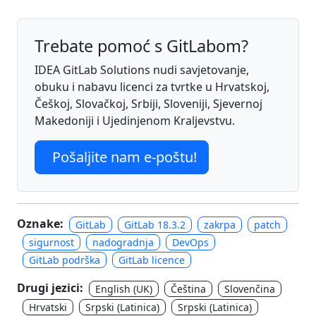
Trebate pomoć s GitLabom?
IDEA GitLab Solutions nudi savjetovanje,
obuku i nabavu licenci za tvrtke u Hrvatskoj,
Češkoj, Slovačkoj, Srbiji, Sloveniji, Sjevernoj
Makedoniji i Ujedinjenom Kraljevstvu.
Pošaljite nam e-poštu!
Oznake:
GitLab
GitLab 18.3.2
zakrpa
patch
sigurnost
nadogradnja
DevOps
GitLab podrška
GitLab licence
Drugi jezici:
English (UK)
Čeština
Slovenčina
Hrvatski
Srpski (Latinica)
Srpski (Latinica)