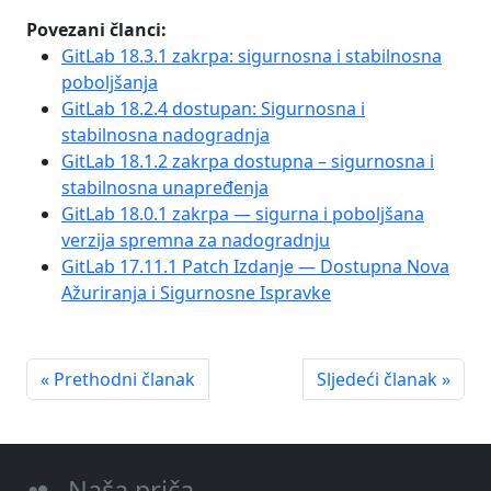
Povezani članci:
GitLab 18.3.1 zakrpa: sigurnosna i stabilnosna
poboljšanja
GitLab 18.2.4 dostupan: Sigurnosna i
stabilnosna nadogradnja
GitLab 18.1.2 zakrpa dostupna – sigurnosna i
stabilnosna unapređenja
GitLab 18.0.1 zakrpa — sigurna i poboljšana
verzija spremna za nadogradnju
GitLab 17.11.1 Patch Izdanje — Dostupna Nova
Ažuriranja i Sigurnosne Ispravke
« Prethodni članak
Sljedeći članak »
Naša priča