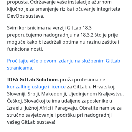
propusta. Održavanje vaše instalacije ažurnom
ključno je za smanjenje rizika i očuvanje integriteta
DevOps sustava.
Svim korisnicima na verziji GitLab 18.3
preporučujemo nadogradnju na 18.3.2 što je prije
moguće kako bi zadržali optimalnu razinu zaštite i
funkcionalnosti.
Pročitajte više o ovom izdanju na službenim GitLab
stranicama
.
IDEA GitLab Solutions
pruža profesionalne
konzalting usluge i licence
za GitLab u Hrvatskoj,
Sloveniji, Srbiji, Makedoniji, Ujedinjenom Kraljevstvu,
Češkoj, Slovačkoj te ima udaljene zaposlenike u
Izraelu, Južnoj Africi i Paragvaju. Obratite nam se za
stručno savjetovanje i podršku pri nadogradnji
vašeg GitLab sustava!