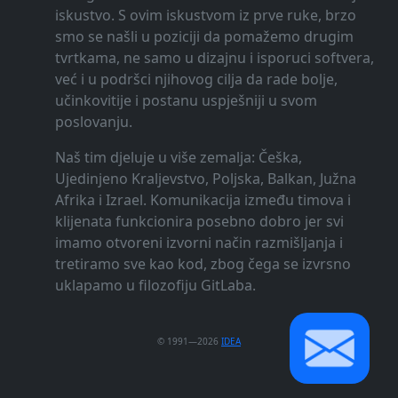
iskustvo. S ovim iskustvom iz prve ruke, brzo
smo se našli u poziciji da pomažemo drugim
tvrtkama, ne samo u dizajnu i isporuci softvera,
već i u podršci njihovog cilja da rade bolje,
učinkovitije i postanu uspješniji u svom
poslovanju.
Naš tim djeluje u više zemalja: Češka,
Ujedinjeno Kraljevstvo, Poljska, Balkan, Južna
Afrika i Izrael. Komunikacija između timova i
klijenata funkcionira posebno dobro jer svi
imamo otvoreni izvorni način razmišljanja i
tretiramo sve kao kod, zbog čega se izvrsno
uklapamo u filozofiju GitLaba.
© 1991—2026
IDEA