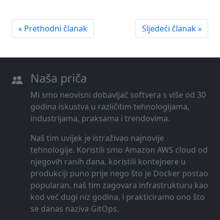
« Prethodni članak
Sljedeći članak »
Naša priča
Mi smo neovisni dobavljač softvera s više od 30
godina iskustva u različitim tehnologijama,
industrijama, praksama i trendovima.
Naš tim uvijek je istraživao najnovije
tehnologije. Koristili smo Amazon AWS cloud od
njegovih ranih dana, koristili kontejnere u
produkciji puno prije nego što je Docker postao
popularan, naš tim zagovara infrastrukturu kao
kod već dugi niz godina, i prakticiramo ono što
se danas naziva GitOps.