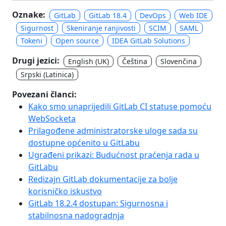
Oznake:
GitLab
GitLab 18.4
DevOps
Web IDE
Sigurnost
Skeniranje ranjivosti
SCIM
SAML
Tokeni
Open source
IDEA GitLab Solutions
Drugi jezici:
English (UK)
Čeština
Slovenčina
Srpski (Latinica)
Povezani članci:
Kako smo unaprijedili GitLab CI statuse pomoću
WebSocketa
Prilagođene administratorske uloge sada su
dostupne općenito u GitLabu
Ugrađeni prikazi: Budućnost praćenja rada u
GitLabu
Redizajn GitLab dokumentacije za bolje
korisničko iskustvo
GitLab 18.2.4 dostupan: Sigurnosna i
stabilnosna nadogradnja