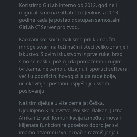
Koristimo GitLab interno od 2012. godine i
migrirali smo na GitLab CI iz Jenkins-a 2013.
godine kada je postao dostupan samostalni
GitLab CI Server proizvod.
Kao rani korisnici imali smo priliku naučiti
mnoge stvari na teži način i steći veliko znanje i
iskustvo. S ovim iskustvom iz prve ruke, brzo
smo se našli u poziciji da pomažemo drugim
tvrtkama, ne samo u dizajnu i isporuci softvera,
već i u podršci njihovog cilja da rade bolje,
učinkovitije i postanu uspješniji u svom
poslovanju.
Naš tim djeluje u više zemalja: Češka,
Ujedinjeno Kraljevstvo, Poljska, Balkan, Južna
Afrika i Izrael. Komunikacija između timova i
klijenata funkcionira posebno dobro jer svi
imamo otvoreni izvorni način razmišljanja i