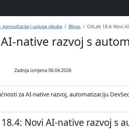
g, konzultacije i usluge obuke
Blogs
GitLab 18.4: Novi A
 AI-native razvoj s autom
Zadnja izmjena 06.04.2026
nosti za AI-native razvoj, automatizaciju DevSec
18.4: Novi AI-native razvoj s 