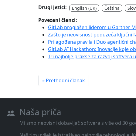
Drugi jezici:
English (UK)
Čeština
Slo
Povezani članci:
GitLab proglašen liderom u Gartner Ma
Zašto je neovisnost poduzeća ključn
Prilagođena pravila i Duo agentični ch
GitLab AI Hackathon: Inovacije koje 
Tri najbolje prakse za razvoj softvera u
« Prethodni članak
Naša priča
Mi smo neovisni dobavljač softvera s više od 30 go
Naš tim uvijek je istraživao najnovije tehnologije.