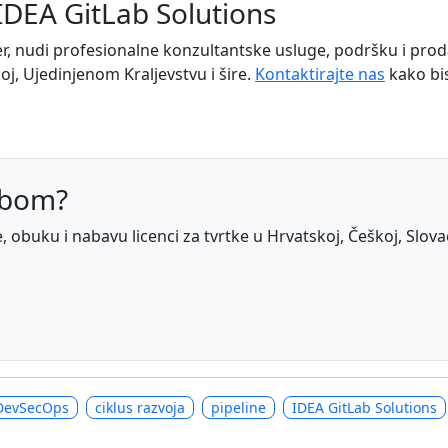
 IDEA GitLab Solutions
r, nudi profesionalne konzultantske usluge, podršku i prodaj
koj, Ujedinjenom Kraljevstvu i šire.
Kontaktirajte nas
kako bis
abom?
obuku i nabavu licenci za tvrtke u Hrvatskoj, Češkoj, Slovačko
DevSecOps
ciklus razvoja
pipeline
IDEA GitLab Solutions