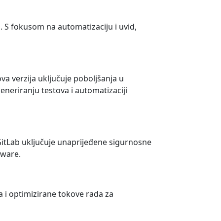
a. S fokusom na automatizaciju i uvid,
va verzija uključuje poboljšanja u
neriranju testova i automatizaciji
 GitLab uključuje unaprijeđene sigurnosne
tware.
a i optimizirane tokove rada za