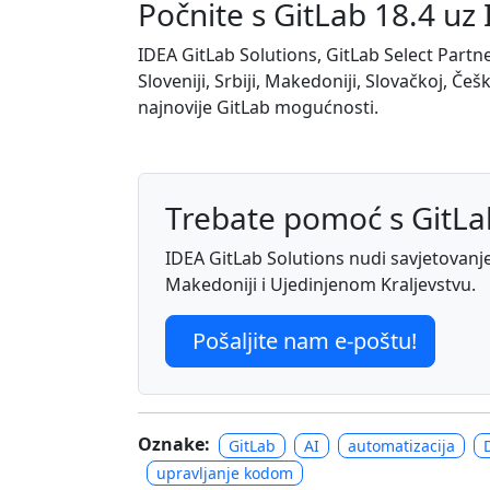
Počnite s GitLab 18.4 uz
IDEA GitLab Solutions, GitLab Select Partne
Sloveniji, Srbiji, Makedoniji, Slovačkoj, Češ
najnovije GitLab mogućnosti.
Trebate pomoć s GitL
IDEA GitLab Solutions nudi savjetovanje, 
Makedoniji i Ujedinjenom Kraljevstvu.
Pošaljite nam e-poštu!
Oznake:
GitLab
AI
automatizacija
upravljanje kodom