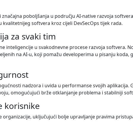
i značajna poboljšanja u području AI-native razvoja softver
alitetnijeg softvera kroz cijeli DevSecOps tijek rada.
ija za svaki tim
ne inteligencije u svakodnevne procese razvoja softvera. No
enih na AI-u, koji pomažu developerima u pisanju koda, ge
igurnost
mogućnosti nadzora i uvida u performanse svojih aplikacija.
azvoju, omogućujući brže otklanjanje problema i stabilniji sof
e korisnike
 organizacije, uključujući bolje upravljanje pravima pristup