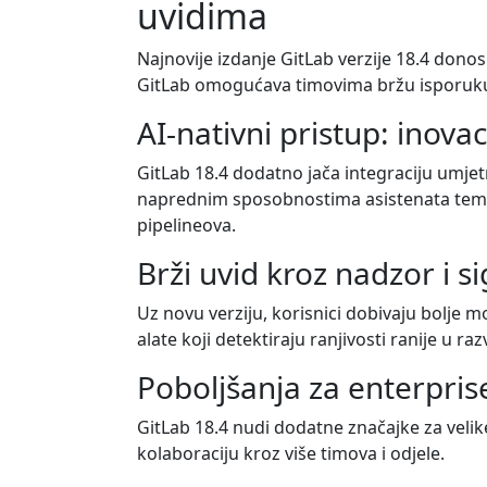
uvidima
Najnovije izdanje GitLab verzije 18.4 donos
GitLab omogućava timovima bržu isporuku kv
AI-nativni pristup: inovac
GitLab 18.4 dodatno jača integraciju umjet
naprednim sposobnostima asistenata temelj
pipelineova.
Brži uvid kroz nadzor i s
Uz novu verziju, korisnici dobivaju bolje 
alate koji detektiraju ranjivosti ranije u r
Poboljšanja za enterpris
GitLab 18.4 nudi dodatne značajke za velike
kolaboraciju kroz više timova i odjele.