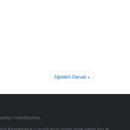
Sljedeći članak »
ksama i trendovima.
tili kontejnere u produkciji puno prije nego što je