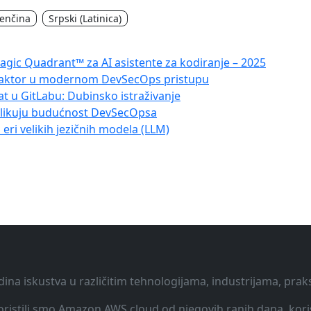
venčina
Srpski (Latinica)
gic Quadrant™ za AI asistente za kodiranje – 2025
i faktor u modernom DevSecOps pristupu
at u GitLabu: Dubinsko istraživanje
oblikuju budućnost DevSecOpsa
 eri velikih jezičnih modela (LLM)
dina iskustva u različitim tehnologijama, industrijama, pra
 Koristili smo Amazon AWS cloud od njegovih ranih dana, koris