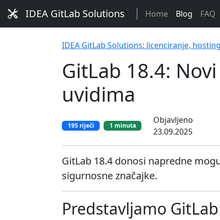
IDEA GitLab Solutions
Home
Blog
FAQ
IDEA GitLab Solutions: licenciranje, hostin
GitLab 18.4: Novi
uvidima
Objavljeno
195 riječi
1 minuta
23.09.2025
GitLab 18.4 donosi napredne moguć
sigurnosne značajke.
Predstavljamo GitLab 