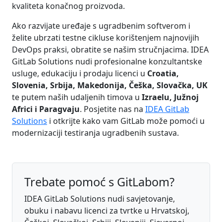
kvaliteta konačnog proizvoda.
Ako razvijate uređaje s ugradbenim softverom i
želite ubrzati testne cikluse korištenjem najnovijih
DevOps praksi, obratite se našim stručnjacima. IDEA
GitLab Solutions nudi profesionalne konzultantske
usluge, edukaciju i prodaju licenci u
Croatia,
Slovenia, Srbija, Makedonija, Češka, Slovačka, UK
te putem naših udaljenih timova u
Izraelu, Južnoj
Africi i Paragvaju
. Posjetite nas na
IDEA GitLab
Solutions
i otkrijte kako vam GitLab može pomoći u
modernizaciji testiranja ugradbenih sustava.
Trebate pomoć s GitLabom?
IDEA GitLab Solutions nudi savjetovanje,
obuku i nabavu licenci za tvrtke u Hrvatskoj,