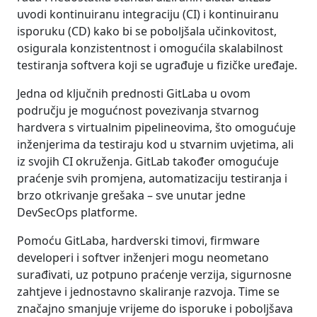
uvodi kontinuiranu integraciju (CI) i kontinuiranu
isporuku (CD) kako bi se poboljšala učinkovitost,
osigurala konzistentnost i omogućila skalabilnost
testiranja softvera koji se ugrađuje u fizičke uređaje.
Jedna od ključnih prednosti GitLaba u ovom
području je mogućnost povezivanja stvarnog
hardvera s virtualnim pipelineovima, što omogućuje
inženjerima da testiraju kod u stvarnim uvjetima, ali
iz svojih CI okruženja. GitLab također omogućuje
praćenje svih promjena, automatizaciju testiranja i
brzo otkrivanje grešaka – sve unutar jedne
DevSecOps platforme.
Pomoću GitLaba, hardverski timovi, firmware
developeri i softver inženjeri mogu neometano
surađivati, uz potpuno praćenje verzija, sigurnosne
zahtjeve i jednostavno skaliranje razvoja. Time se
značajno smanjuje vrijeme do isporuke i poboljšava