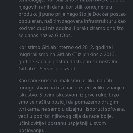
njegovih ranih dana, koristili kontejnere u
produkciji puno prije nego što je Docker postao
popularan, naš tim zagovara infrastrukturu kao
kod već dugi niz godina, i prakticiramo ono što
se danas naziva GitOps.
Koristimo GitLab interno od 2012. godine i
migrirali smo na GitLab CI iz Jenkins-a 2013.
godine kada je postao dostupan samostalni
GitLab CI Server proizvod.
Kao rani korisnici imali smo priliku naučiti
mnoge stvari na teži način i steći veliko znanje i
iskustvo. S ovim iskustvom iz prve ruke, brzo
smo se našli u poziciji da pomažemo drugim
tvrtkama, ne samo u dizajnu i isporuci softvera,
već i u podršci njihovog cilja da rade bolje,
učinkovitije i postanu uspješniji u svom
poslovanju.