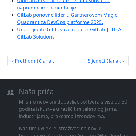
Ultimativni vodič za CI/CD: od osnova do
napredne implementacije
GitLab ponovno lider u Gartnerovom Magic
Quadrant za DevOps platforme 2025.
Unaprijedite Git tokove rada uz GitLab | IDEA
GitLab Solutions
« Prethodni članak
Sljedeći članak »
Naša priča
Mi smo neovisni dobavljač softvera s više od 30
godina iskustva u različitim tehnologijama,
industrijama, praksama i trendovima.
Naš tim uvijek je istraživao najnovije
tehnologije. Koristili smo Amazon AWS cloud od