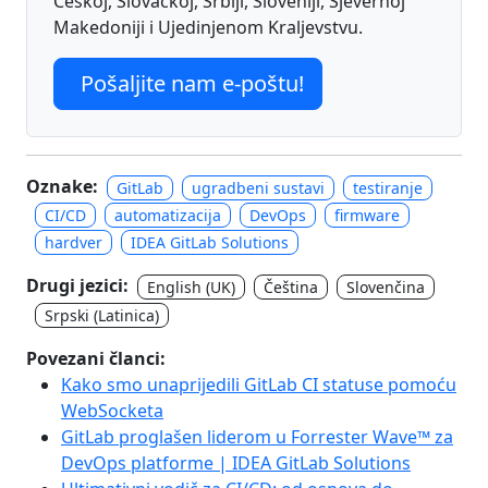
Češkoj, Slovačkoj, Srbiji, Sloveniji, Sjevernoj
Makedoniji i Ujedinjenom Kraljevstvu.
Pošaljite nam e-poštu!
Oznake:
GitLab
ugradbeni sustavi
testiranje
CI/CD
automatizacija
DevOps
firmware
hardver
IDEA GitLab Solutions
Drugi jezici:
English (UK)
Čeština
Slovenčina
Srpski (Latinica)
Povezani članci:
Kako smo unaprijedili GitLab CI statuse pomoću
WebSocketa
GitLab proglašen liderom u Forrester Wave™ za
DevOps platforme | IDEA GitLab Solutions