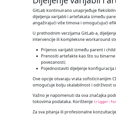
Dijeljenje varijabli i
GitLab kontinuirano unaprjeđuje fleksibiln
dijeljenja varijabli i artefakata između pa
angažirajući više timova i omogućujući efi
U prethodnim verzijama GitLab-a, dijeljenje
intervencije ili kompleksne workaround st
Prijenos varijabli između parent i chil
Prenositi artefakte kao što su binarne 
povezanosti;
Pojednostaviti dijeljenje konfiguracija 
Ove opcije otvaraju vrata sofisticiraniji
omogućuje bolju skalabilnost i održivost s
Važno je napomenuti da ova značajka podrž
tokovima podataka. Korištenje
trigger:fo
Za sva pitanja ili profesionalne konzultacij