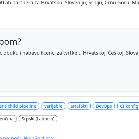
itLab partnera za Hrvatsku, Sloveniju, Srbiju, Crnu Goru, M
abom?
obuku i nabavu licenci za tvrtke u Hrvatskoj, Češkoj, Slovačko
ent-child pipeline
varijable
artefakti
DevOps
CI konfig
venčina
Srpski (Latinica)
tuse pomoću WebSocketa