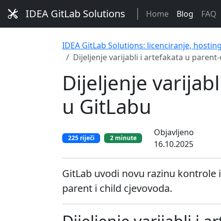
IDEA GitLab Solutions
Home
Blog
FAQ
IDEA GitLab Solutions: licenciranje, hostin
Dijeljenje varijabli i artefakata u paren
Dijeljenje varijab
u GitLabu
Objavljeno
225 riječi
2 minute
16.10.2025
GitLab uvodi novu razinu kontrole i
parent i child cjevovoda.