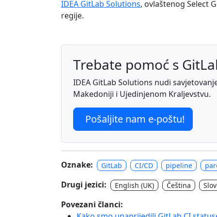
IDEA GitLab Solutions
, ovlaštenog Select G
regije.
Trebate pomoć s GitL
IDEA GitLab Solutions nudi savjetovanje, 
Makedoniji i Ujedinjenom Kraljevstvu.
Pošaljite nam e-poštu!
Oznake:
GitLab
CI/CD
pipeline
par
Drugi jezici:
English (UK)
Čeština
Slo
Povezani članci:
Kako smo unaprijedili GitLab CI sta