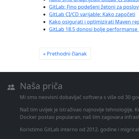
GitLab: Fino podešeni žetoni za poslov
GitLab CI/CD varijable: Kako započeti
Kako osigurati i optimizirati Maven re
GitLab 18.5 donosi bolje performanse
« Prethodni članak
Naša priča
Mi smo neovisni dobavljač softvera s više od 30 go
Naš tim uvijek je istraživao najnovije tehnologije.
Docker postao popularan, naš tim zagovara infrast
Koristimo GitLab interno od 2012. godine i migrira