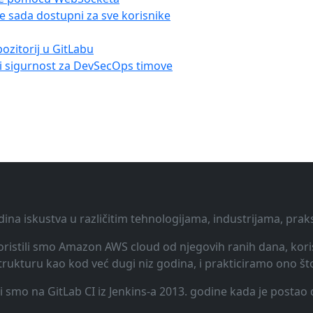
e sada dostupni za sve korisnike
pozitorij u GitLabu
 i sigurnost za DevSecOps timove
dina iskustva u različitim tehnologijama, industrijama, pra
 Koristili smo Amazon AWS cloud od njegovih ranih dana, koris
rukturu kao kod već dugi niz godina, i prakticiramo ono št
li smo na GitLab CI iz Jenkins-a 2013. godine kada je posta