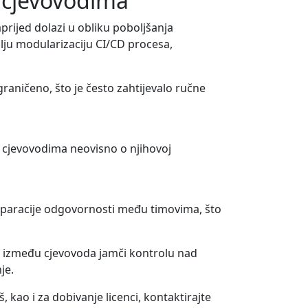
ld cjevovodima
prijed dolazi u obliku poboljšanja
olju modularizaciju CI/CD procesa,
graničeno, što je često zahtijevalo ručne
đu cjevovodima neovisno o njihovoj
separacije odgovornosti među timovima, što
li između cjevovoda jamči kontrolu nad
je.
, kao i za dobivanje licenci, kontaktirajte