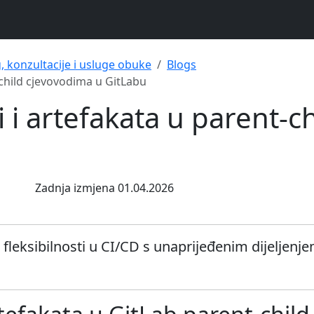
g, konzultacije i usluge obuke
Blogs
t-child cjevovodima u GitLabu
li i artefakata u parent-
Zadnja izmjena 01.04.2026
 fleksibilnosti u CI/CD s unaprijeđenim dijeljenje