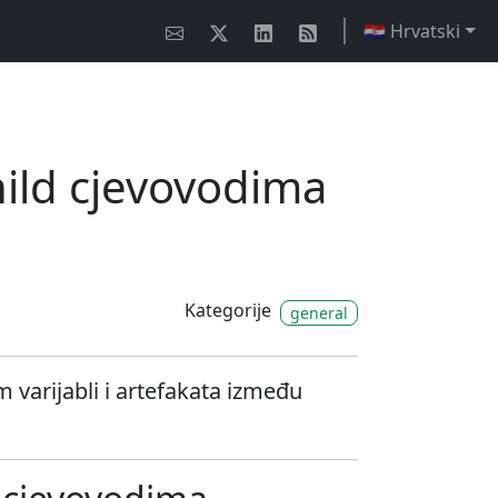
🇭🇷 Hrvatski
child cjevovodima
Kategorije
general
m varijabli i artefakata između