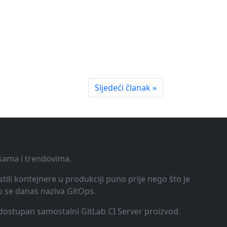
Sljedeći članak »
ksama i trendovima.
tili kontejnere u produkciji puno prije nego što je
o se danas naziva GitOps.
o dostupan samostalni GitLab CI Server proizvod.