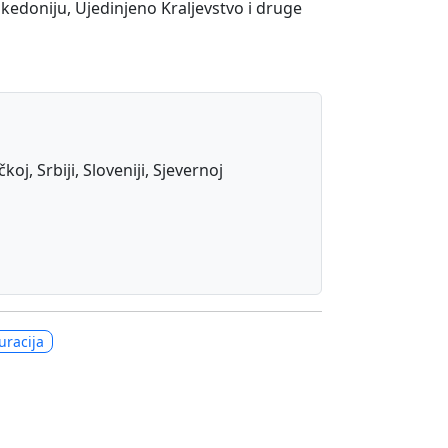
akedoniju, Ujedinjeno Kraljevstvo i druge
j, Srbiji, Sloveniji, Sjevernoj
uracija