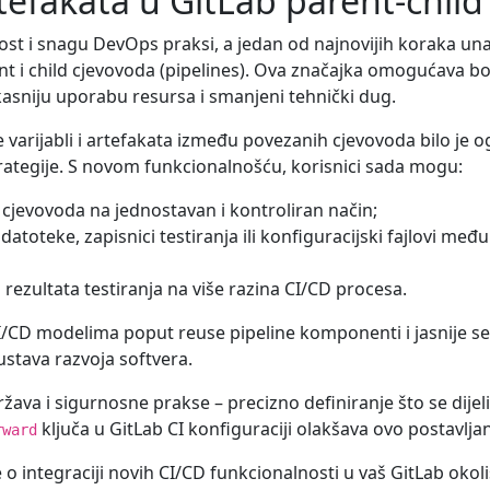
 artefakata u GitLab parent-chi
ost i snagu DevOps praksi, a jedan od najnovijih koraka una
rent i child cjevovoda (pipelines). Ova značajka omogućava b
kasniju uporabu resursa i smanjeni tehnički dug.
 varijabli i artefakata između povezanih cjevovoda bilo je o
rategije. S novom funkcionalnošću, korisnici sada mogu:
d cjevovoda na jednostavan i kontroliran način;
datoteke, zapisnici testiranja ili konfiguracijski fajlovi me
i rezultata testiranja na više razina CI/CD procesa.
m CI/CD modelima poput reuse pipeline komponenti i jasnije 
ustava razvoja softvera.
ava i sigurnosne prakse – precizno definiranje što se dije
ključa u GitLab CI konfiguraciji olakšava ovo postavljan
rward
e o integraciji novih CI/CD funkcionalnosti u vaš GitLab okoliš