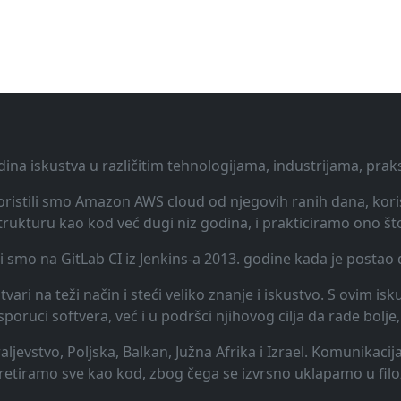
dina iskustva u različitim tehnologijama, industrijama, pra
 Koristili smo Amazon AWS cloud od njegovih ranih dana, koris
rukturu kao kod već dugi niz godina, i prakticiramo ono št
li smo na GitLab CI iz Jenkins-a 2013. godine kada je posta
vari na teži način i steći veliko znanje i iskustvo. S ovim is
uci softvera, već i u podršci njihovog cilja da rade bolje, 
raljevstvo, Poljska, Balkan, Južna Afrika i Izrael. Komunikac
 tretiramo sve kao kod, zbog čega se izvrsno uklapamo u filo