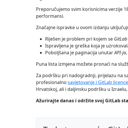
Preporučujemo svim korisnicima verzije 18.
performansi.
Značajne ispravke u ovom izdanju uključuj
Riješen je problem pri kojem se
GitLab
Ispravljena je greška koja je uzroko
Poboljšana je paginacija unutar
API-ja
Puna lista izmjena možete pronaći na slu
Za podršku pri nadogradnji, prijelazu na s
profesionalno
savjetovanje i GitLab licence
Hrvatskoj, ali i daljinsku podršku u Izraelu,
Ažurirajte danas i održite svoj GitLab st