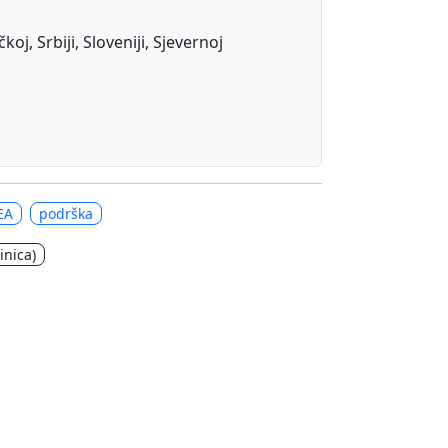
j, Srbiji, Sloveniji, Sjevernoj
EA
podrška
inica)