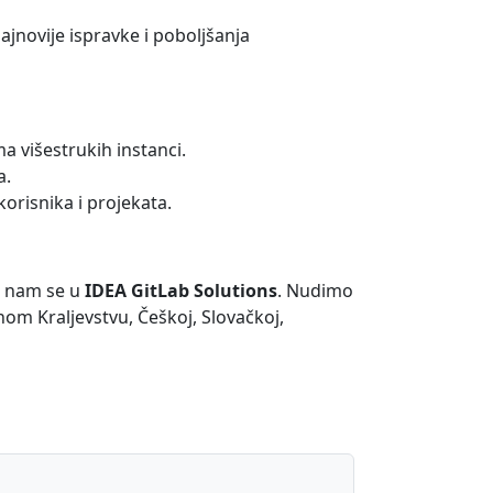
najnovije ispravke i poboljšanja
a višestrukih instanci.
a.
korisnika i projekata.
te nam se u
IDEA GitLab Solutions
. Nudimo
enom Kraljevstvu, Češkoj, Slovačkoj,