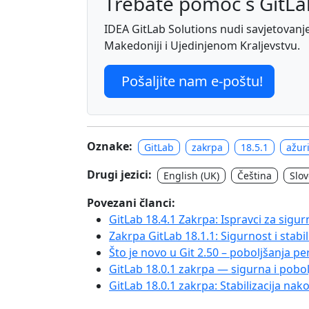
Trebate pomoć s GitL
IDEA GitLab Solutions nudi savjetovanje, 
Makedoniji i Ujedinjenom Kraljevstvu.
Pošaljite nam e-poštu!
Oznake:
GitLab
zakrpa
18.5.1
ažur
Drugi jezici:
English (UK)
Čeština
Slo
Povezani članci:
GitLab 18.4.1 Zakrpa: Ispravci za sigurn
Zakrpa GitLab 18.1.1: Sigurnost i stab
Što je novo u Git 2.50 – poboljšanja per
GitLab 18.0.1 zakrpa — sigurna i pobo
GitLab 18.0.1 zakrpa: Stabilizacija na