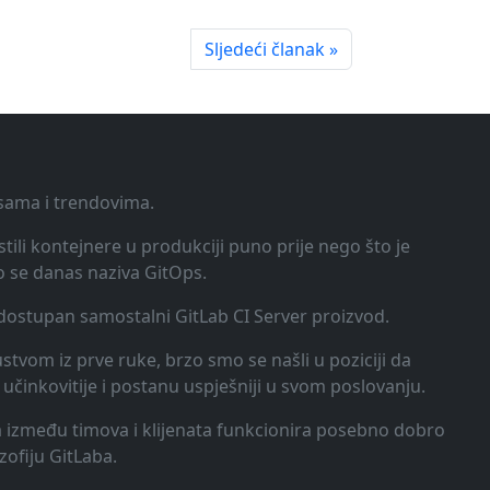
Sljedeći članak »
ksama i trendovima.
tili kontejnere u produkciji puno prije nego što je
o se danas naziva GitOps.
o dostupan samostalni GitLab CI Server proizvod.
kustvom iz prve ruke, brzo smo se našli u poziciji da
učinkovitije i postanu uspješniji u svom poslovanju.
ija između timova i klijenata funkcionira posebno dobro
zofiju GitLaba.