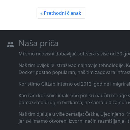
« Prethodni članak
Naša priča
Mi smo neovisni dobavljač softvera s više od 30 go
Naš tim uvijek je istraživao najnovije tehnologije.
Docker postao popularan, naš tim zagovara infrast
Koristimo GitLab interno od 2012. godine i migrira
Kao rani korisnici imali smo priliku naučiti mnoge st
pomažemo drugim tvrtkama, ne samo u dizajnu i ispor
Naš tim djeluje u više zemalja: Češka, Ujedinjeno K
jer svi imamo otvoreni izvorni način razmišljanja i