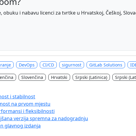
abom?
obuku i nabavu licenci za tvrtke u Hrvatskoj, Češkoj, Slovačko
iranje
DevOps
CI/CD
sigurnost
GitLab Solutions
ID
venčina
Slovenčina
Hrvatski
Srpski (Latinica)
Srpski (Lat
ost i stabilnost
ilnost na prvom mjestu
formansi i fleksibilnosti
ljšana verzija spremna za nadogradnju
kon glavnog izdanja