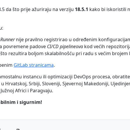
5 da što prije ažuriraju na verziju
18.5.1
kako bi iskoristili 
u:
 Runner
nije pravilno registrirao u određenim konfiguracijam
vala povremene padove
CI/CD pipelineova
kod većih repozitorij
, što rezultira boljom skalabilnošću pri radu s većim brojem 
žbenim
GitLab stranicama
.
amostalnu instancu ili optimizaciji DevOps procesa, obrati
u Hrvatskoj, Srbiji, Sloveniji, Sjevernoj Makedoniji, Ujedinj
 Južnoj Africi i Paragvaju.
abilnim i sigurnim!