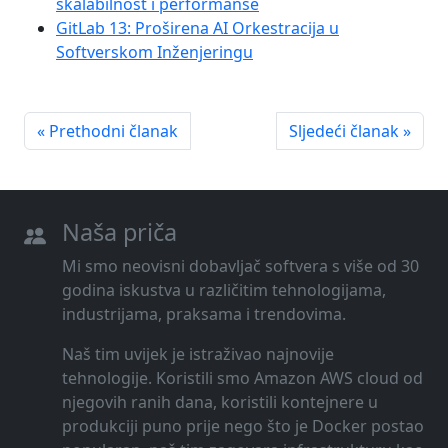
skalabilnost i performanse
GitLab 13: Proširena AI Orkestracija u
Softverskom Inženjeringu
« Prethodni članak
Sljedeći članak »
Naša priča
Mi smo neovisni dobavljač softvera s više od 30
godina iskustva u različitim tehnologijama,
industrijama, praksama i trendovima.
Naš tim uvijek je istraživao najnovije
tehnologije. Koristili smo Amazon AWS cloud od
njegovih ranih dana, koristili kontejnere u
produkciji puno prije nego što je Docker postao