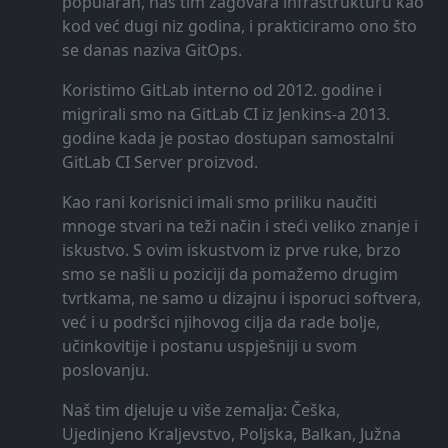
popularan, naš tim zagovara infrastrukturu kao
kod već dugi niz godina, i prakticiramo ono što
se danas naziva GitOps.
Koristimo GitLab interno od 2012. godine i
migrirali smo na GitLab CI iz Jenkins-a 2013.
godine kada je postao dostupan samostalni
GitLab CI Server proizvod.
Kao rani korisnici imali smo priliku naučiti
mnoge stvari na teži način i steći veliko znanje i
iskustvo. S ovim iskustvom iz prve ruke, brzo
smo se našli u poziciji da pomažemo drugim
tvrtkama, ne samo u dizajnu i isporuci softvera,
već i u podršci njihovog cilja da rade bolje,
učinkovitije i postanu uspješniji u svom
poslovanju.
Naš tim djeluje u više zemalja: Češka,
Ujedinjeno Kraljevstvo, Poljska, Balkan, Južna