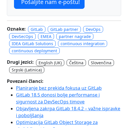
Pošaljite nam e-poštu!
Oznake:
GitLab
GitLab partner
DevOps
DevSecOps
EMEA
partner nagrade
IDEA GitLab Solutions
continuous integration
continuous deployment
Drugi jezici:
English (UK)
Čeština
Slovenčina
Srpski (Latinica)
Povezani članci:
Planiranje bez prekida fokusa uz GitLab
GitLab 18.5 donosi bolje performanse i
sigurnost za DevSecOps timove
Objavljena zakrpa GitLab 18.4.2 – važne ispravke
i poboljšanja
Optimizacija GitLab Object Storage za