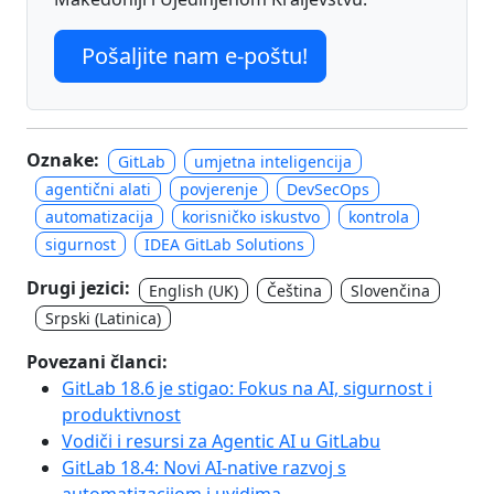
Pošaljite nam e-poštu!
Oznake:
GitLab
umjetna inteligencija
agentični alati
povjerenje
DevSecOps
automatizacija
korisničko iskustvo
kontrola
sigurnost
IDEA GitLab Solutions
Drugi jezici:
English (UK)
Čeština
Slovenčina
Srpski (Latinica)
Povezani članci:
GitLab 18.6 je stigao: Fokus na AI, sigurnost i
produktivnost
Vodiči i resursi za Agentic AI u GitLabu
GitLab 18.4: Novi AI-native razvoj s
automatizacijom i uvidima