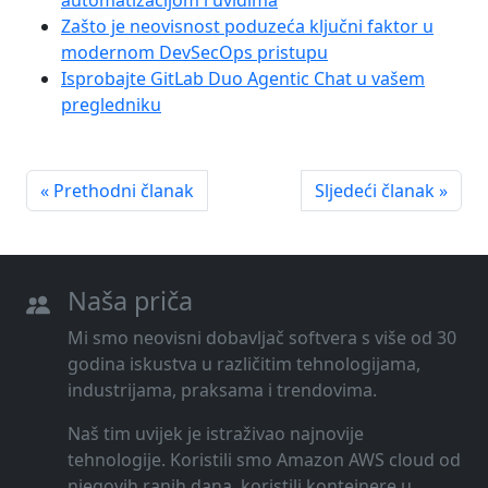
Zašto je neovisnost poduzeća ključni faktor u
modernom DevSecOps pristupu
Isprobajte GitLab Duo Agentic Chat u vašem
pregledniku
« Prethodni članak
Sljedeći članak »
Naša priča
Mi smo neovisni dobavljač softvera s više od 30
godina iskustva u različitim tehnologijama,
industrijama, praksama i trendovima.
Naš tim uvijek je istraživao najnovije
tehnologije. Koristili smo Amazon AWS cloud od
njegovih ranih dana, koristili kontejnere u