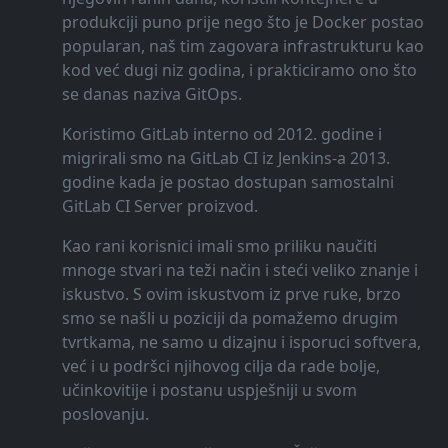
produkciji puno prije nego što je Docker postao
popularan, naš tim zagovara infrastrukturu kao
kod već dugi niz godina, i prakticiramo ono što
se danas naziva GitOps.
Koristimo GitLab interno od 2012. godine i
migrirali smo na GitLab CI iz Jenkins-a 2013.
godine kada je postao dostupan samostalni
GitLab CI Server proizvod.
Kao rani korisnici imali smo priliku naučiti
mnoge stvari na teži način i steći veliko znanje i
iskustvo. S ovim iskustvom iz prve ruke, brzo
smo se našli u poziciji da pomažemo drugim
tvrtkama, ne samo u dizajnu i isporuci softvera,
već i u podršci njihovog cilja da rade bolje,
učinkovitije i postanu uspješniji u svom
poslovanju.