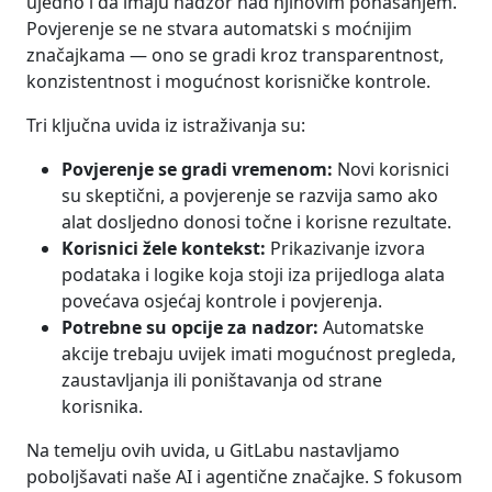
ujedno i da imaju nadzor nad njihovim ponašanjem.
Povjerenje se ne stvara automatski s moćnijim
značajkama — ono se gradi kroz transparentnost,
konzistentnost i mogućnost korisničke kontrole.
Tri ključna uvida iz istraživanja su:
Povjerenje se gradi vremenom:
Novi korisnici
su skeptični, a povjerenje se razvija samo ako
alat dosljedno donosi točne i korisne rezultate.
Korisnici žele kontekst:
Prikazivanje izvora
podataka i logike koja stoji iza prijedloga alata
povećava osjećaj kontrole i povjerenja.
Potrebne su opcije za nadzor:
Automatske
akcije trebaju uvijek imati mogućnost pregleda,
zaustavljanja ili poništavanja od strane
korisnika.
Na temelju ovih uvida, u GitLabu nastavljamo
poboljšavati naše AI i agentične značajke. S fokusom