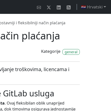
🇭🇷 Hrvatski
stavniji i fleksibilniji način plaćanja
 način plaćanja
Kategorije
general
ljanje troškovima, licencama i
e GitLab usluga
ita
. Ovaj fleksibilan oblik unaprijed
ra, dok timovima osigurava jednostavnije