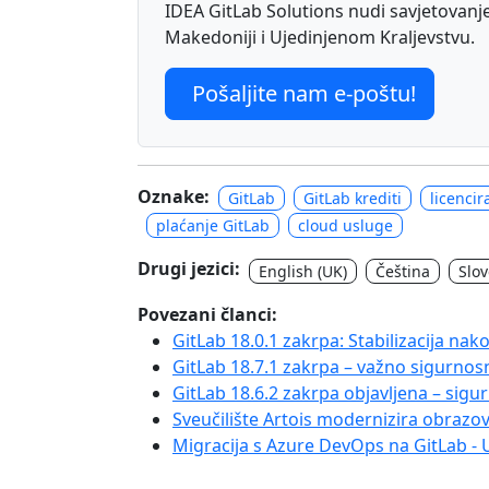
IDEA GitLab Solutions nudi savjetovanje, 
Makedoniji i Ujedinjenom Kraljevstvu.
Pošaljite nam e-poštu!
Oznake:
GitLab
GitLab krediti
licencir
plaćanje GitLab
cloud usluge
Drugi jezici:
English (UK)
Čeština
Slo
Povezani članci:
GitLab 18.0.1 zakrpa: Stabilizacija na
GitLab 18.7.1 zakrpa – važno sigurnos
GitLab 18.6.2 zakrpa objavljena – sigu
Sveučilište Artois modernizira obrazo
Migracija s Azure DevOps na GitLab - 