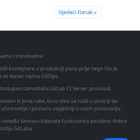
Sljedeći članak »
ksama i trendovima.
tili kontejnere u produkciji puno prije nego što je
o se danas naziva GitOps.
o dostupan samostalni GitLab CI Server proizvod.
kustvom iz prve ruke, brzo smo se našli u poziciji da
učinkovitije i postanu uspješniji u svom poslovanju.
ija između timova i klijenata funkcionira posebno dobro
zofiju GitLaba.