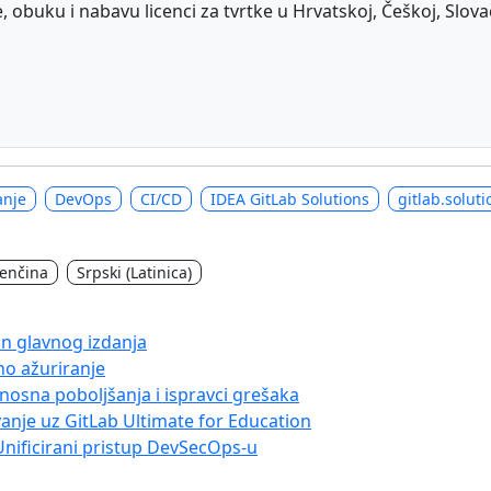
obuku i nabavu licenci za tvrtke u Hrvatskoj, Češkoj, Slovačko
anje
DevOps
CI/CD
IDEA GitLab Solutions
gitlab.soluti
venčina
Srpski (Latinica)
kon glavnog izdanja
no ažuriranje
rnosna poboljšanja i ispravci grešaka
vanje uz GitLab Ultimate for Education
Unificirani pristup DevSecOps-u