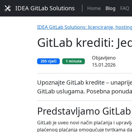
IDEA GitLab Solutions
Home
Blog
FAQ
IDEA GitLab Solutions: licenciranje, hostin
GitLab krediti: Jed
Objavljeno
205 riječi
1 minuta
15.01.2026
Upoznajte GitLab kredite – unaprij
GitLab uslugama. Posebna ponuda 
Predstavljamo GitLab 
GitLab je uveo novi način plaćanja i uprav
plaćenog plaćanja omogućuje tvrtkama da l