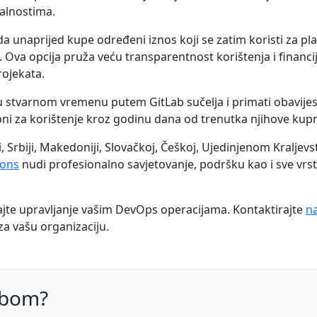
alnostima.
 unaprijed kupe određeni iznos koji se zatim koristi za plać
 Ova opcija pruža veću transparentnost korištenja i financij
rojekata.
u stvarnom vremenu putem GitLab sučelja i primati obavijesti
upni za korištenje kroz godinu dana od trenutka njihove kupn
i, Srbiji, Makedoniji, Slovačkoj, Češkoj, Ujedinjenom Kraljevs
ions
nudi profesionalno savjetovanje, podršku kao i sve vrste 
kšajte upravljanje vašim DevOps operacijama. Kontaktirajte
na
za vašu organizaciju.
abom?