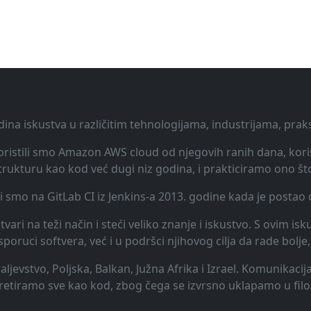
dina iskustva u različitim tehnologijama, industrijama, pra
 Koristili smo Amazon AWS cloud od njegovih ranih dana, koris
rukturu kao kod već dugi niz godina, i prakticiramo ono št
li smo na GitLab CI iz Jenkins-a 2013. godine kada je posta
vari na teži način i steći veliko znanje i iskustvo. S ovim is
uci softvera, već i u podršci njihovog cilja da rade bolje, 
raljevstvo, Poljska, Balkan, Južna Afrika i Izrael. Komunikac
 tretiramo sve kao kod, zbog čega se izvrsno uklapamo u filo