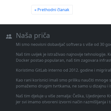
« Prethodni članak
Naša priča
Mi smo neovisni dobavljač softvera s više od 30 go
Naš tim uvijek je istraživao najnovije tehnologije.
Docker postao popularan, naš tim zagovara infrast
Koristimo GitLab interno od 2012. godine i migrira
Kao rani korisnici imali smo priliku naučiti mnoge st
pomažemo drugim tvrtkama, ne samo u dizajnu i ispor
Naš tim djeluje u više zemalja: Češka, Ujedinjeno K
jer svi imamo otvoreni izvorni način razmišljanja i