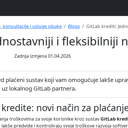
g, konzultacije i usluge obuke
Blogs
GitLab krediti: Jedno
nostavniji i fleksibilniji
Zadnja izmjena 01.04.2026
ed plaćeni sustav koji vam omogućuje lakše uprav
uz lokalnog GitLab partnera.
kredite: novi način za plaćanj
ljanja troškovima za svoje korisnike kroz sustav
GitLab kred
akše predvide i kontroliraju svoje troškove razvoja softve