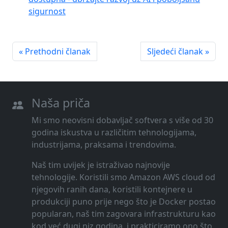
sigurnost
« Prethodni članak
Sljedeći članak »
Naša priča
Mi smo neovisni dobavljač softvera s više od 30
godina iskustva u različitim tehnologijama,
industrijama, praksama i trendovima.
Naš tim uvijek je istraživao najnovije
tehnologije. Koristili smo Amazon AWS cloud od
njegovih ranih dana, koristili kontejnere u
produkciji puno prije nego što je Docker postao
popularan, naš tim zagovara infrastrukturu kao
kod već dugi niz godina, i prakticiramo ono što