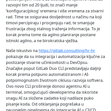
razvojni tim od 20 ljudi, to znači manje
‘konfiguracijskog’ vremena i više vremena za stvarni
rad. Time se osigurava dosljednost u načinu na koji
timovi percipiraju i procjenjuju rad, te smanjuje
frustracija zbog stalnog traženja informacija. To je
korak prema tome da agilno planiranje postane
istinski agilno, a ne birokratska vježba.
Naše iskustvo na
https://gitlab.consulting/hr-hr
pokazuje da su integracija i automatizacija ključne za
postizanje stvarne učinkovitosti u DevOpsu.
Značajke poput GitLab Duo CLI predstavljaju daljnji
korak prema potpuno automatiziranom i AI-
potpomognutom životnom ciklusu razvoja softvera.
Ovo novo CLI proširenje donosi agentnu AI u
terminal, omogućujući developerima da iskoriste
snagu AI za složene zadatke koji nadilaze puko
pisanje koda. Od otklanjanja pogrešaka u
neuspjelim pipelineima do integracije AI u CI/CD