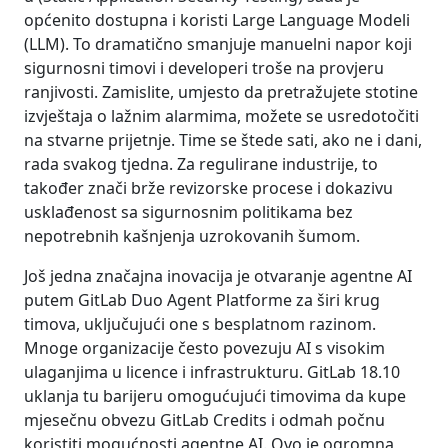
općenito dostupna i koristi Large Language Modeli
(LLM). To dramatično smanjuje manuelni napor koji
sigurnosni timovi i developeri troše na provjeru
ranjivosti. Zamislite, umjesto da pretražujete stotine
izvještaja o lažnim alarmima, možete se usredotočiti
na stvarne prijetnje. Time se štede sati, ako ne i dani,
rada svakog tjedna. Za regulirane industrije, to
također znači brže revizorske procese i dokazivu
usklađenost sa sigurnosnim politikama bez
nepotrebnih kašnjenja uzrokovanih šumom.
Još jedna značajna inovacija je otvaranje agentne AI
putem GitLab Duo Agent Platforme za širi krug
timova, uključujući one s besplatnom razinom.
Mnoge organizacije često povezuju AI s visokim
ulaganjima u licence i infrastrukturu. GitLab 18.10
uklanja tu barijeru omogućujući timovima da kupe
mjesečnu obvezu GitLab Credits i odmah počnu
koristiti mogućnosti agentne AI. Ovo je ogromna