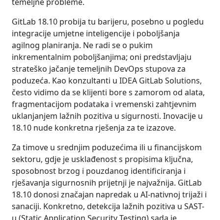
temeljne probleme.
GitLab 18.10 probija tu barijeru, posebno u pogledu
integracije umjetne inteligencije i poboljšanja
agilnog planiranja. Ne radi se o pukim
inkrementalnim poboljšanjima; oni predstavljaju
strateško jačanje temeljnih DevOps stupova za
poduzeća. Kao konzultanti u IDEA GitLab Solutions,
često vidimo da se klijenti bore s zamorom od alata,
fragmentacijom podataka i vremenski zahtjevnim
uklanjanjem lažnih pozitiva u sigurnosti. Inovacije u
18.10 nude konkretna rješenja za te izazove.
Za timove u srednjim poduzećima ili u financijskom
sektoru, gdje je usklađenost s propisima ključna,
sposobnost brzog i pouzdanog identificiranja i
rješavanja sigurnosnih prijetnji je najvažnija. GitLab
18.10 donosi značajan napredak u AI-nativnoj trijaži i
sanaciji. Konkretno, detekcija lažnih pozitiva u SAST-
u (Static Application Security Testing) sada je