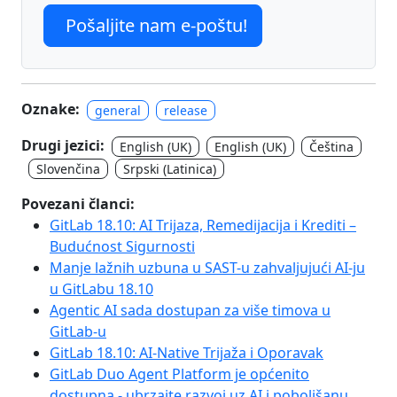
Pošaljite nam e-poštu!
Oznake:
general
release
Drugi jezici:
English (UK)
English (UK)
Čeština
Slovenčina
Srpski (Latinica)
Povezani članci:
GitLab 18.10: AI Trijaza, Remedijacija i Krediti –
Budućnost Sigurnosti
Manje lažnih uzbuna u SAST-u zahvaljujući AI-ju
u GitLabu 18.10
Agentic AI sada dostupan za više timova u
GitLab-u
GitLab 18.10: AI-Native Trijaža i Oporavak
GitLab Duo Agent Platform je općenito
dostupna - ubrzajte razvoj uz AI i poboljšanu