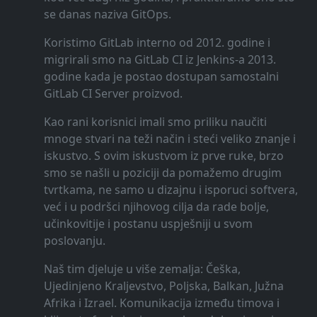
se danas naziva GitOps.
Koristimo GitLab interno od 2012. godine i
migrirali smo na GitLab CI iz Jenkins-a 2013.
godine kada je postao dostupan samostalni
GitLab CI Server proizvod.
Kao rani korisnici imali smo priliku naučiti
mnoge stvari na teži način i steći veliko znanje i
iskustvo. S ovim iskustvom iz prve ruke, brzo
smo se našli u poziciji da pomažemo drugim
tvrtkama, ne samo u dizajnu i isporuci softvera,
već i u podršci njihovog cilja da rade bolje,
učinkovitije i postanu uspješniji u svom
poslovanju.
Naš tim djeluje u više zemalja: Češka,
Ujedinjeno Kraljevstvo, Poljska, Balkan, Južna
Afrika i Izrael. Komunikacija između timova i