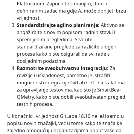
Platformom. Započnite s manjim, dobro
definiranim zadacima gdje AI može donijeti brzu
vrijednost.
Standardizirajte agilno planiranje:
Aktivno se
angažirajte s novim popisom radnih stavki i
spremljenim pregledima. Stvorite
standardizirane preglede za različite uloge i
procese kako biste osigurali da svi rade s
dosljednim podacima.
Razmotrite sveobuhvatnu integraciju:
Za
revizije i usklađenost, pametno je istražiti
mogućnosti integracije GitLab CI/CD-a s alatima
za upravljanje testovima, kao što je SmartBear
QMetry, kako biste dobili sveobuhvatan pregled
testnih procesa.
U konačnici, vrijednost GitLaba 18.10 ne leži samo u
popisu novih značajki, već u tome kako te značajke
zajedno omogućuju organizacijama poput vaše da