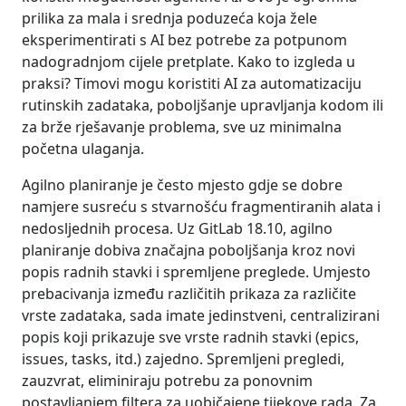
prilika za mala i srednja poduzeća koja žele
eksperimentirati s AI bez potrebe za potpunom
nadogradnjom cijele pretplate. Kako to izgleda u
praksi? Timovi mogu koristiti AI za automatizaciju
rutinskih zadataka, poboljšanje upravljanja kodom ili
za brže rješavanje problema, sve uz minimalna
početna ulaganja.
Agilno planiranje je često mjesto gdje se dobre
namjere susreću s stvarnošću fragmentiranih alata i
nedosljednih procesa. Uz GitLab 18.10, agilno
planiranje dobiva značajna poboljšanja kroz novi
popis radnih stavki i spremljene preglede. Umjesto
prebacivanja između različitih prikaza za različite
vrste zadataka, sada imate jedinstveni, centralizirani
popis koji prikazuje sve vrste radnih stavki (epics,
issues, tasks, itd.) zajedno. Spremljeni pregledi,
zauzvrat, eliminiraju potrebu za ponovnim
postavljanjem filtera za uobičajene tijekove rada. Za