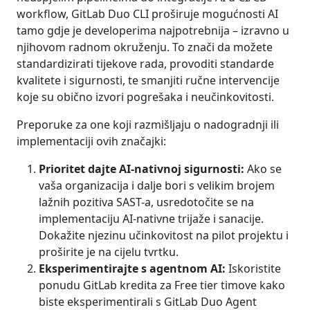
workflow, GitLab Duo CLI proširuje mogućnosti AI
tamo gdje je developerima najpotrebnija – izravno u
njihovom radnom okruženju. To znači da možete
standardizirati tijekove rada, provoditi standarde
kvalitete i sigurnosti, te smanjiti ručne intervencije
koje su obično izvori pogrešaka i neučinkovitosti.
Preporuke za one koji razmišljaju o nadogradnji ili
implementaciji ovih značajki:
Prioritet dajte AI-nativnoj sigurnosti:
Ako se
vaša organizacija i dalje bori s velikim brojem
lažnih pozitiva SAST-a, usredotočite se na
implementaciju AI-nativne trijaže i sanacije.
Dokažite njezinu učinkovitost na pilot projektu i
proširite je na cijelu tvrtku.
Eksperimentirajte s agentnom AI:
Iskoristite
ponudu GitLab kredita za Free tier timove kako
biste eksperimentirali s GitLab Duo Agent