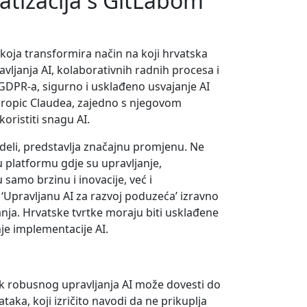
atizacija s GitLabom
 koja transformira način na koji hrvatska
ljanja AI, kolaborativnih radnih procesa i
 GDPR-a, sigurno i usklađeno usvajanje AI
thropic Claudea, zajedno s njegovom
oristiti snagu AI.
eli, predstavlja značajnu promjenu. Ne
 platformu gdje su upravljanje,
samo brzinu i inovacije, već i
 ‘Upravljanu AI za razvoj poduzeća’ izravno
anja. Hrvatske tvrtke moraju biti usklađene
nje implementacije AI.
ak robusnog upravljanja AI može dovesti do
aka, koji izričito navodi da ne prikuplja