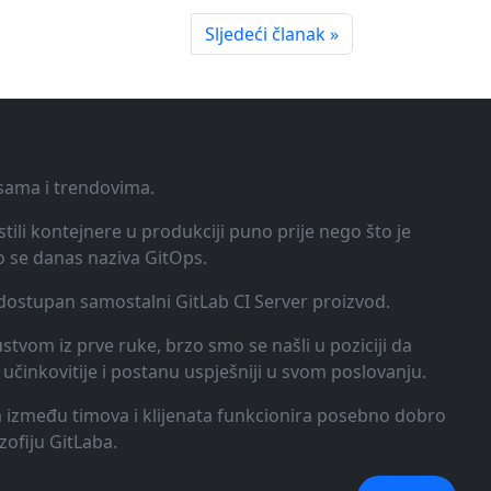
Sljedeći članak »
ksama i trendovima.
tili kontejnere u produkciji puno prije nego što je
o se danas naziva GitOps.
o dostupan samostalni GitLab CI Server proizvod.
kustvom iz prve ruke, brzo smo se našli u poziciji da
učinkovitije i postanu uspješniji u svom poslovanju.
ija između timova i klijenata funkcionira posebno dobro
zofiju GitLaba.