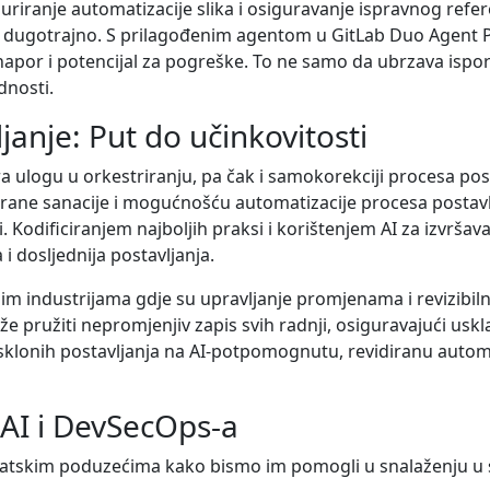
iguriranje automatizacije slika i osiguravanje ispravnog ref
i dugotrajno. S prilagođenim agentom u GitLab Duo Agent P
napor i potencijal za pogreške. To ne samo da ubrzava ispo
dnosti.
anje: Put do učinkovitosti
a ulogu u orkestriranju, pa čak i samokorekciji procesa posta
rane sanacije i mogućnošću automatizacije procesa postav
. Kodificiranjem najboljih praksi i korištenjem AI za izvršav
i dosljednija postavljanja.
m industrijama gdje su upravljanje promjenama i revizibilno
 pružiti nepromjenjiv zapis svih radnji, osiguravajući uskla
klonih postavljanja na AI-potpomognutu, revidiranu automa
 AI i DevSecOps-a
atskim poduzećima kako bismo im pomogli u snalaženju u sl