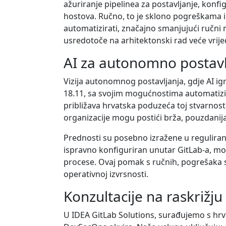
ažuriranje pipelinea za postavljanje, konf
hostova. Ručno, to je sklono pogreškama 
automatizirati, značajno smanjujući ručni 
usredotoče na arhitektonski rad veće vrije
AI za autonomno postavlj
Vizija autonomnog postavljanja, gdje AI igr
18.11, sa svojim mogućnostima automatizi
približava hrvatska poduzeća toj stvarnosti
organizacije mogu postići brža, pouzdanija 
Prednosti su posebno izražene u regulirani
ispravno konfiguriran unutar GitLab-a, može
procese. Ovaj pomak s ručnih, pogrešaka s
operativnoj izvrsnosti.
Konzultacije na raskrižju
U IDEA GitLab Solutions, surađujemo s hrv