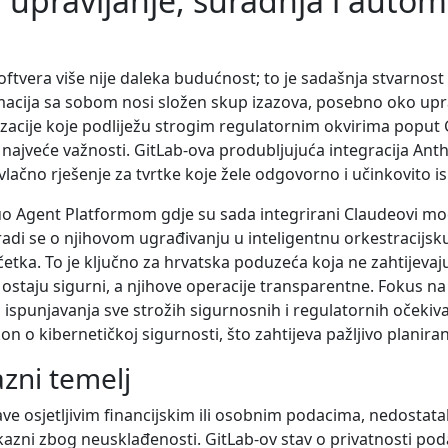
 upravljanje, suradnja i autom
a
softvera više nije daleka budućnost; to je sadašnja stvarnost
cija sa sobom nosi složen skup izazova, posebno oko uprav
izacije koje podliježu strogim regulatornim okvirima poput
 najveće važnosti. GitLab-ova produbljujuća integracija An
ačno rješenje za tvrtke koje žele odgovorno i učinkovito isk
o Agent Platformom gdje su sada integrirani Claudeovi mod
adi se o njihovom ugrađivanju u inteligentnu orkestracijsku
etka. To je ključno za hrvatska poduzeća koja ne zahtijevaju 
 ostaju sigurni, a njihove operacije transparentne. Fokus na
 ispunjavanja sve strožih sigurnosnih i regulatornih očekiv
 o kibernetičkoj sigurnosti, što zahtijeva pažljivo planira
azni temelj
ave osjetljivim financijskim ili osobnim podacima, nedostat
azni zbog neusklađenosti. GitLab-ov stav o privatnosti podat