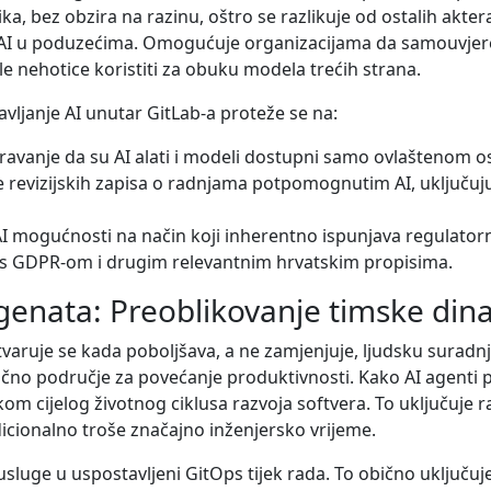
ka, bez obzira na razinu, oštro se razlikuje od ostalih akter
je AI u poduzećima. Omogućuje organizacijama da samouvjere
le nehotice koristiti za obuku modela trećih strana.
vljanje AI unutar GitLab-a proteže se na:
avanje da su AI alati i modeli dostupni samo ovlaštenom os
 revizijskih zapisa o radnjama potpomognutim AI, uključujući
AI mogućnosti na način koji inherentno ispunjava regulato
i s GDPR-om i drugim relevantnim hrvatskim propisima.
agenata: Preoblikovanje timske di
aruje se kada poboljšava, a ne zamjenjuje, ljudsku suradn
tično područje za povećanje produktivnosti. Kako AI agenti pos
jekom cijelog životnog ciklusa razvoja softvera. To uključuj
icionalno troše značajno inženjersko vrijeme.
uge u uspostavljeni GitOps tijek rada. To obično uključuje