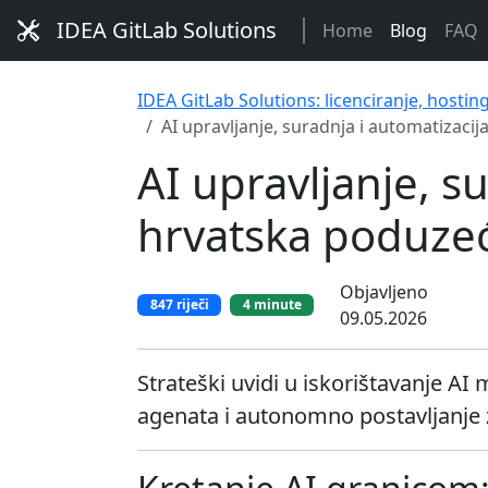
IDEA GitLab Solutions
Home
Blog
FAQ
IDEA GitLab Solutions: licenciranje, hostin
AI upravljanje, suradnja i automatizaci
AI upravljanje, s
hrvatska poduze
Objavljeno
847 riječi
4 minute
09.05.2026
Strateški uvidi u iskorištavanje AI
agenata i autonomno postavljanje z