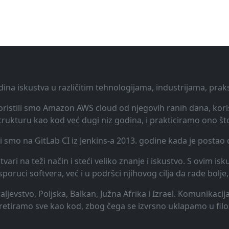
dina iskustva u različitim tehnologijama, industrijama, pra
 Koristili smo Amazon AWS cloud od njegovih ranih dana, koris
rukturu kao kod već dugi niz godina, i prakticiramo ono št
li smo na GitLab CI iz Jenkins-a 2013. godine kada je posta
vari na teži način i steći veliko znanje i iskustvo. S ovim is
uci softvera, već i u podršci njihovog cilja da rade bolje, 
raljevstvo, Poljska, Balkan, Južna Afrika i Izrael. Komunikac
 tretiramo sve kao kod, zbog čega se izvrsno uklapamo u filo