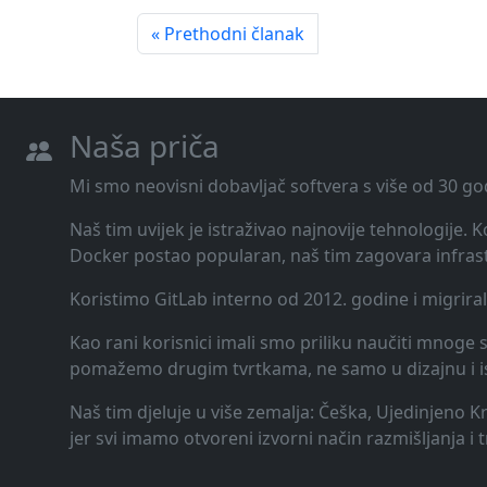
« Prethodni članak
Naša priča
Mi smo neovisni dobavljač softvera s više od 30 go
Naš tim uvijek je istraživao najnovije tehnologije.
Docker postao popularan, naš tim zagovara infrast
Koristimo GitLab interno od 2012. godine i migrira
Kao rani korisnici imali smo priliku naučiti mnoge st
pomažemo drugim tvrtkama, ne samo u dizajnu i ispor
Naš tim djeluje u više zemalja: Češka, Ujedinjeno K
jer svi imamo otvoreni izvorni način razmišljanja i