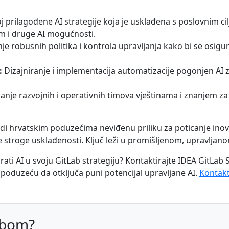
 prilagođene AI strategije koja je usklađena s poslovnim ci
rm i druge AI mogućnosti.
je robusnih politika i kontrola upravljanja kako bi se osig
:
Dizajniranje i implementacija automatizacije pogonjen AI z
je razvojnih i operativnih timova vještinama i znanjem za 
udi hrvatskim poduzećima neviđenu priliku za poticanje inova
e stroge usklađenosti. Ključ leži u promišljenom, upravljan
irati AI u svoju GitLab strategiju? Kontaktirajte IDEA GitLab 
duzeću da otključa puni potencijal upravljane AI.
Kontakt
abom?