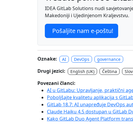
IDEA GitLab Solutions nudi savjetovanje, 
Makedoniji i Ujedinjenom Kraljevstvu.
Pošaljite nam e-poštu!
Oznake:
AI
DevOps
governance
Drugi jezici:
English (UK)
Čeština
Slo
Povezani članci:
AI u GitLabu: Upravljanje, praktični age
Poboljšajte kvalitetu aplikacija s Git
GitLab 18.7: AI unapređuje DevOps au
Claude Haiku 4.5 dostupan u GitLab D
Kako GitLab Duo Agent Platform tran