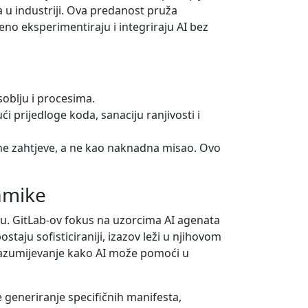
a u industriji. Ova predanost pruža
no eksperimentiraju i integriraju AI bez
oblju i procesima.
 prijedloge koda, sanaciju ranjivosti i
rne zahtjeve, a ne kao naknadna misao. Ovo
namike
ju. GitLab-ov fokus na uzorcima AI agenata
taju sofisticiraniji, izazov leži u njihovom
e razumijevanje kako AI može pomoći u
 generiranje specifičnih manifesta,