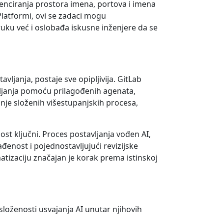
erenciranja prostora imena, portova i imena
latformi, ovi se zadaci mogu
ruku već i oslobađa iskusne inženjere da se
vljanja, postaje sve opipljivija. GitLab
ljanja pomoću prilagođenih agenata,
anje složenih višestupanjskih procesa,
st ključni. Proces postavljanja vođen AI,
đenost i pojednostavljujući revizijske
tizaciju značajan je korak prema istinskoj
oženosti usvajanja AI unutar njihovih