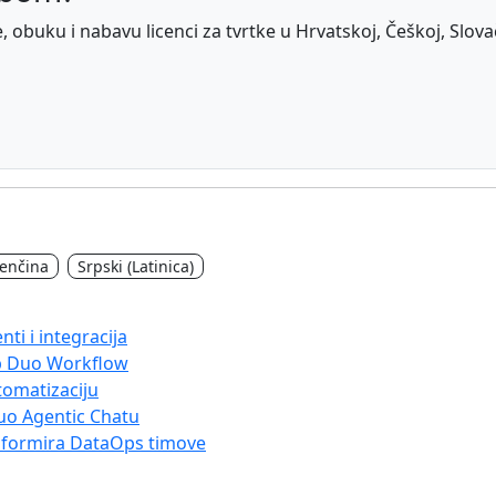
obuku i nabavu licenci za tvrtke u Hrvatskoj, Češkoj, Slovačko
venčina
Srpski (Latinica)
nti i integracija
Lab Duo Workflow
tomatizaciju
uo Agentic Chatu
sformira DataOps timove