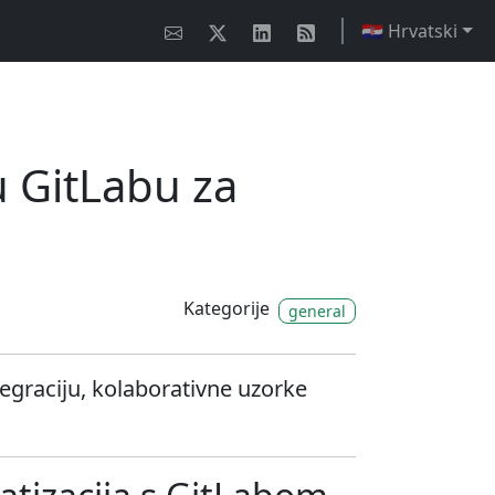
🇭🇷 Hrvatski
u GitLabu za
Kategorije
general
tegraciju, kolaborativne uzorke