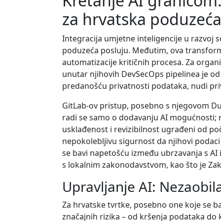
Kretanje AI granicom:
za hrvatska poduzeć
Integracija umjetne inteligencije u razvoj 
poduzeća posluju. Međutim, ova transforma
automatizacije kritičnih procesa. Za organ
unutar njihovih DevSecOps pipelinea je od
predanošću privatnosti podataka, nudi privl
GitLab-ov pristup, posebno s njegovom Du
radi se samo o dodavanju AI mogućnosti; r
usklađenost i revizibilnost ugrađeni od poč
nepokolebljivu sigurnost da njihovi podaci
se bavi napetošću između ubrzavanja s AI i
s lokalnim zakonodavstvom, kao što je Zakon
Upravljanje AI: Nezaobil
Za hrvatske tvrtke, posebno one koje se b
značajnih rizika – od kršenja podataka do k