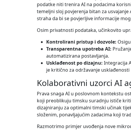
podatke niti trenira AI na podacima korisni
temeljni sloj povjerenja bitan za usvajan
straha da bi se povjerljive informacije mog
Osim privatnosti podataka, učinkovito upra
Kontrolirani pristup i dozvole:
Osigur
Transparentna upotreba AI:
Pružanje
automatizirana postavljanja.
Usklađenost po dizajnu:
Integracija 
je kritično za održavanje usklađenost
Kolaborativni uzorci AI 
Prava snaga AI u poslovnom kontekstu ostv
koji preoblikuju timsku suradnju ističe kri
dizajniranju za optimalni timski učinak ti
složenim, ponavljajućim zadacima koji trad
Razmotrimo primjer uvođenja nove mikrousl