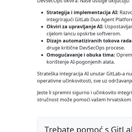
DevSecOps okvira. Naše usluge uključuju:
Strategija i implementacija AI:
Razvoj
integrirajući GitLab Duo Agent Platfo
Okviri za upravljanje AI:
Uspostavljan
cijelom lancu opskrbe softverom.
Dizajn automatiziranih tokova rada
druge kritične DevSecOps procese.
Omogućavanje i obuka tima:
Opreman
korištenje AI-pogonjenih alata.
Strateška integracija AI unutar GitLab-a n
operativne učinkovitosti, sve uz održavanj
Jeste li spremni sigurno i učinkovito integr
stručnost može pomoći vašem hrvatskom po
Trebate pomoć s GitL