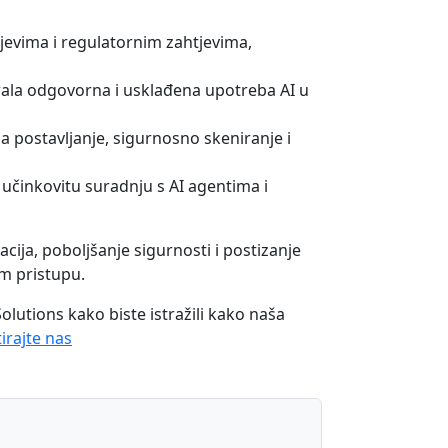
ljevima i regulatornim zahtjevima,
urala odgovorna i usklađena upotreba AI u
a postavljanje, sigurnosno skeniranje i
učinkovitu suradnju s AI agentima i
cija, poboljšanje sigurnosti i postizanje
om pristupu.
Solutions kako biste istražili kako naša
irajte nas