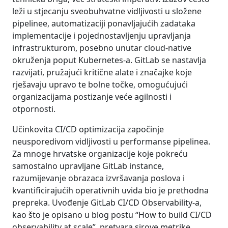
leži u stjecanju sveobuhvatne vidljivosti u složene
pipelinee, automatizaciji ponavljajućih zadataka
implementacije i pojednostavljenju upravljanja
infrastrukturom, posebno unutar cloud-native
okruženja poput Kubernetes-a. GitLab se nastavlja
razvijati, pružajući kritične alate i značajke koje
rješavaju upravo te bolne točke, omogućujući
organizacijama postizanje veće agilnosti i
otpornosti.
Učinkovita CI/CD optimizacija započinje
neusporedivom vidljivosti u performanse pipelinea.
Za mnoge hrvatske organizacije koje pokreću
samostalno upravljane GitLab instance,
razumijevanje obrazaca izvršavanja poslova i
kvantificirajućih operativnih uvida bio je prethodna
prepreka. Uvođenje GitLab CI/CD Observability-a,
kao što je opisano u blog postu “How to build CI/CD
observability at scale”, pretvara sirove metrike