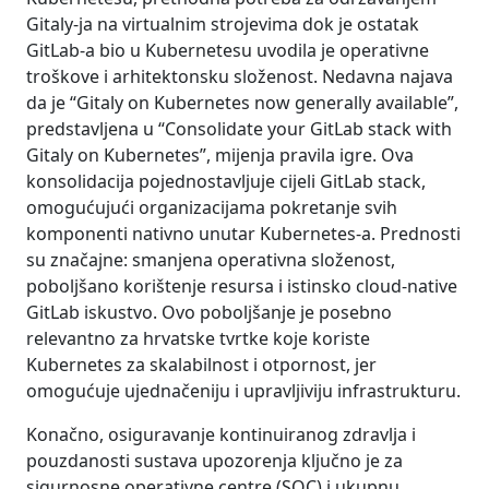
Gitaly-ja na virtualnim strojevima dok je ostatak
GitLab-a bio u Kubernetesu uvodila je operativne
troškove i arhitektonsku složenost. Nedavna najava
da je “Gitaly on Kubernetes now generally available”,
predstavljena u “Consolidate your GitLab stack with
Gitaly on Kubernetes”, mijenja pravila igre. Ova
konsolidacija pojednostavljuje cijeli GitLab stack,
omogućujući organizacijama pokretanje svih
komponenti nativno unutar Kubernetes-a. Prednosti
su značajne: smanjena operativna složenost,
poboljšano korištenje resursa i istinsko cloud-native
GitLab iskustvo. Ovo poboljšanje je posebno
relevantno za hrvatske tvrtke koje koriste
Kubernetes za skalabilnost i otpornost, jer
omogućuje ujednačeniju i upravljiviju infrastrukturu.
Konačno, osiguravanje kontinuiranog zdravlja i
pouzdanosti sustava upozorenja ključno je za
sigurnosne operativne centre (SOC) i ukupnu