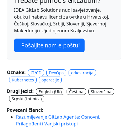
Trebate pomoć s GitLabom?
IDEA GitLab Solutions nudi savjetovanje,
obuku i nabavu licenci za tvrtke u Hrvatskoj,
Češkoj, Slovačkoj, Srbiji, Sloveniji, Sjevernoj
Makedoniji i Ujedinjenom Kraljevstvu.
Pošaljite nam e-poštu!
Oznake:
CI/CD
DevOps
orkestracija
Kubernetes
operacije
Drugi jezici:
English (UK)
Čeština
Slovenčina
Srpski (Latinica)
Povezani članci:
Razumijevanje GitLab Agenta: Osnovni,
Prilagođeni i Vanjski pristupi