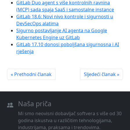
GitLab Duo agent s više kontrolnih ravnina
(MCP) sada spaja SaaS i samostalne instance
GitLab 18.6: Novi nivo kontrole i sigurnosti u
DevSecOps alatima
Sigurno postavljanje AI agenta na Google
Kubernetes Engine uz GitLab
GitLab 17.10 donosi poboljšana sigurnosna i AI
rješenja
« Prethodni članak
Sljedeći članak »
Naša priča
Mi smo neovisni dobavljač softvera s više od 30
godina iskustva u različitim tehnologijama,
industrijama, praksama i trendovima.