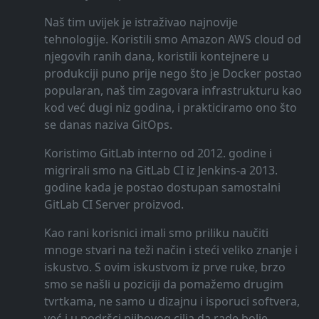
Naš tim uvijek je istraživao najnovije
tehnologije. Koristili smo Amazon AWS cloud od
njegovih ranih dana, koristili kontejnere u
produkciji puno prije nego što je Docker postao
popularan, naš tim zagovara infrastrukturu kao
kod već dugi niz godina, i prakticiramo ono što
se danas naziva GitOps.
Koristimo GitLab interno od 2012. godine i
migrirali smo na GitLab CI iz Jenkins-a 2013.
godine kada je postao dostupan samostalni
GitLab CI Server proizvod.
Kao rani korisnici imali smo priliku naučiti
mnoge stvari na teži način i steći veliko znanje i
iskustvo. S ovim iskustvom iz prve ruke, brzo
smo se našli u poziciji da pomažemo drugim
tvrtkama, ne samo u dizajnu i isporuci softvera,
već i u podršci njihovog cilja da rade bolje,