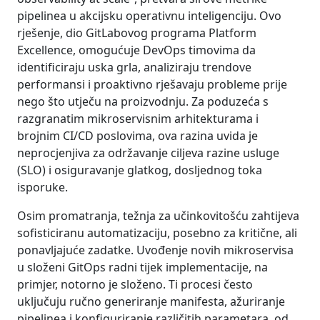
pipelinea u akcijsku operativnu inteligenciju. Ovo
rješenje, dio GitLabovog programa Platform
Excellence, omogućuje DevOps timovima da
identificiraju uska grla, analiziraju trendove
performansi i proaktivno rješavaju probleme prije
nego što utječu na proizvodnju. Za poduzeća s
razgranatim mikroservisnim arhitekturama i
brojnim CI/CD poslovima, ova razina uvida je
neprocjenjiva za održavanje ciljeva razine usluge
(SLO) i osiguravanje glatkog, dosljednog toka
isporuke.
Osim promatranja, težnja za učinkovitošću zahtijeva
sofisticiranu automatizaciju, posebno za kritične, ali
ponavljajuće zadatke. Uvođenje novih mikroservisa
u složeni GitOps radni tijek implementacije, na
primjer, notorno je složeno. Ti procesi često
uključuju ručno generiranje manifesta, ažuriranje
pipelinea i konfiguriranje različitih parametara, od