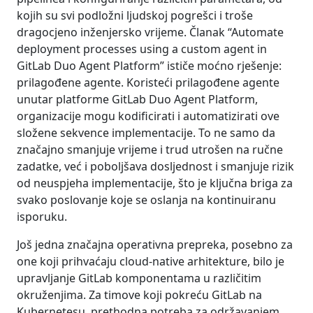
kojih su svi podložni ljudskoj pogrešci i troše
dragocjeno inženjersko vrijeme. Članak “Automate
deployment processes using a custom agent in
GitLab Duo Agent Platform” ističe moćno rješenje:
prilagođene agente. Koristeći prilagođene agente
unutar platforme GitLab Duo Agent Platform,
organizacije mogu kodificirati i automatizirati ove
složene sekvence implementacije. To ne samo da
značajno smanjuje vrijeme i trud utrošen na ručne
zadatke, već i poboljšava dosljednost i smanjuje rizik
od neuspjeha implementacije, što je ključna briga za
svako poslovanje koje se oslanja na kontinuiranu
isporuku.
Još jedna značajna operativna prepreka, posebno za
one koji prihvaćaju cloud-native arhitekture, bilo je
upravljanje GitLab komponentama u različitim
okruženjima. Za timove koji pokreću GitLab na
Kubernetesu, prethodna potreba za održavanjem