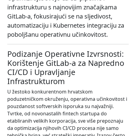
infrastrukturu s najnovijim značajkama
GitLab-a, fokusirajući se na sljedivost,
automatizaciju i Kubernetes integraciju za
poboljšanu operativnu učinkovitost.
Podizanje Operativne Izvrsnosti:
Korištenje GitLab-a za Napredno
CI/CD i Upravljanje
Infrastrukturom
U žestoko konkurentnom hrvatskom
poduzetničkom okruženju, operativna učinkovitost i
pouzdanost softverskih isporuka su najvažniji.
Tvrtke, od novonastalih fintech startupa do
etabliranih velikih korporacija, sve više prepoznaju
da optimizacija njihovih CI/CD procesa nije samo
tehnička briga, već strateški imperativ. Izazov često