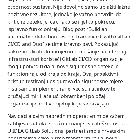
otpornost sustava. Nije dovoljno samo ublažiti lažne
pozitivne rezultate; jednako je važno potvrditi da
kritične detekcije, čak i ako se rijetko pokreću,
ispravno funkcioniraju. Blog post “Build an
automated detection testing framework with GitLab
CI/CD and Duo” se time izravno bavi. Pokazujući
kako simulirati zlonamjerno ponašanje na internoj
infrastrukturi koristeći GitLab CI/CD, organizacije
mogu potvrditi da njihove sigurnosne detekcije
funkcioniraju od kraja do kraja. Ovaj proaktivni
pristup testiranju osigurava da sigurnosne mjere
nisu samo implementirane, već su i učinkovite,
pružajući mir i jačajući obrambeni položaj
organizacije protiv prijetnji koje se razvijaju.
Navigacija ovim naprednim operativnim pejzažem
zahtijeva duboko stručno znanje i strateški pristup.
U IDEA GitLab Solutions, partneri smo s hrvatskim
poduzećima kako bismo transformirali njihove