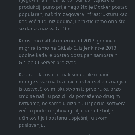
produkciji puno prije nego što je Docker postao
popularan, naš tim zagovara infrastrukturu kao
kod već dugi niz godina, i prakticiramo ono što
se danas naziva GitOps.
Koristimo GitLab interno od 2012. godine i
migrirali smo na GitLab CI iz Jenkins-a 2013.
godine kada je postao dostupan samostalni
GitLab CI Server proizvod.
Kao rani korisnici imali smo priliku naučiti
mnoge stvari na teži način i steći veliko znanje i
iskustvo. S ovim iskustvom iz prve ruke, brzo
smo se našli u poziciji da pomažemo drugim
tvrtkama, ne samo u dizajnu i isporuci softvera,
već i u podršci njihovog cilja da rade bolje,
učinkovitije i postanu uspješniji u svom
poslovanju.