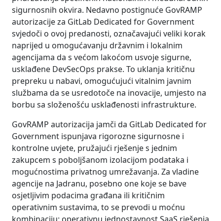
sigurnosnih okvira. Nedavno postignuće GovRAMP
autorizacije za GitLab Dedicated for Government
svjedoči o ovoj predanosti, označavajući veliki korak
naprijed u omogućavanju državnim i lokalnim
agencijama da s većom lakoćom usvoje sigurne,
usklađene DevSecOps prakse. To uklanja kritičnu
prepreku u nabavi, omogućujući vitalnim javnim
službama da se usredotoče na inovacije, umjesto na
borbu sa složenošću usklađenosti infrastrukture.
GovRAMP autorizacija jamči da GitLab Dedicated for
Government ispunjava rigorozne sigurnosne i
kontrolne uvjete, pružajući rješenje s jednim
zakupcem s poboljšanom izolacijom podataka i
mogućnostima privatnog umrežavanja. Za vladine
agencije na Jadranu, posebno one koje se bave
osjetljivim podacima građana ili kritičnim
operativnim sustavima, to se prevodi u moćnu
kombinaciju: operativnu jednostavnost SaaS rješenja