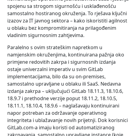
spojenu sa strogom sigurnošću i usklađenošću
samostalno hostiranog okruženja. To rješava ključni
izazov za IT javnog sektora – kako iskoristiti agilnost
u oblaku bez kompromitiranja na prilagođenim
vladinim sigurnosnim zahtjevima.
Paralelno s ovim strateškim napretkom u
namjenskim okruženjima, kontinuirana pažnja oko
primjene redovitih zakrpa i sigurnosnih izdanja
ostaje univerzalni imperativ u svim GitLab
implementacijama, bilo da su on-premises,
samostalno upravljane u oblaku ili SaaS. Nedavna
izdanja zakrpa – uključujući GitLab 18.11.3, 18.10.6,
18.9.7 i prethodne verzije poput 18.11.2, 18.10.5,
18.11.1, 18.10.4, 18.9.6 – naglašavaju kontinuirani
napor potreban za održavanje operativnog
integriteta i ublažavanje novih prijetnji. Dok korisnici
GitLab.com-a imaju koristi od automatiziranog
zakrpavanja, samostalno upravljane instance (koje