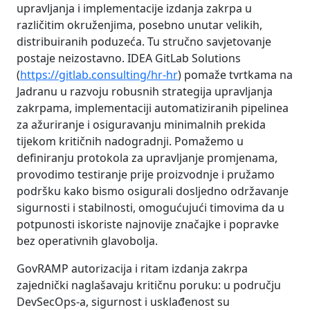
upravljanja i implementacije izdanja zakrpa u
različitim okruženjima, posebno unutar velikih,
distribuiranih poduzeća. Tu stručno savjetovanje
postaje neizostavno. IDEA GitLab Solutions
(
https://gitlab.consulting/hr-hr
) pomaže tvrtkama na
Jadranu u razvoju robusnih strategija upravljanja
zakrpama, implementaciji automatiziranih pipelinea
za ažuriranje i osiguravanju minimalnih prekida
tijekom kritičnih nadogradnji. Pomažemo u
definiranju protokola za upravljanje promjenama,
provodimo testiranje prije proizvodnje i pružamo
podršku kako bismo osigurali dosljedno održavanje
sigurnosti i stabilnosti, omogućujući timovima da u
potpunosti iskoriste najnovije značajke i popravke
bez operativnih glavobolja.
GovRAMP autorizacija i ritam izdanja zakrpa
zajednički naglašavaju kritičnu poruku: u području
DevSecOps-a, sigurnost i usklađenost su