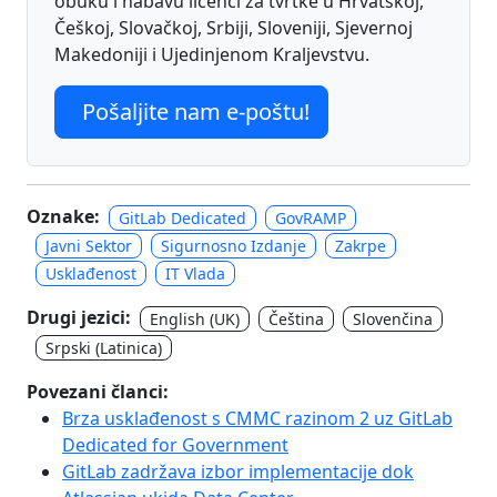
obuku i nabavu licenci za tvrtke u Hrvatskoj,
Češkoj, Slovačkoj, Srbiji, Sloveniji, Sjevernoj
Makedoniji i Ujedinjenom Kraljevstvu.
Pošaljite nam e-poštu!
Oznake:
GitLab Dedicated
GovRAMP
Javni Sektor
Sigurnosno Izdanje
Zakrpe
Usklađenost
IT Vlada
Drugi jezici:
English (UK)
Čeština
Slovenčina
Srpski (Latinica)
Povezani članci:
Brza usklađenost s CMMC razinom 2 uz GitLab
Dedicated for Government
GitLab zadržava izbor implementacije dok