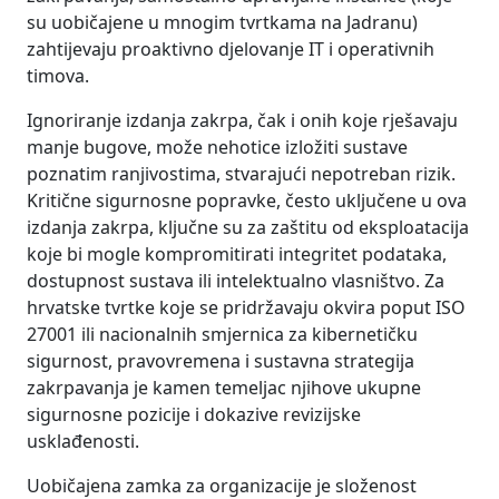
su uobičajene u mnogim tvrtkama na Jadranu)
zahtijevaju proaktivno djelovanje IT i operativnih
timova.
Ignoriranje izdanja zakrpa, čak i onih koje rješavaju
manje bugove, može nehotice izložiti sustave
poznatim ranjivostima, stvarajući nepotreban rizik.
Kritične sigurnosne popravke, često uključene u ova
izdanja zakrpa, ključne su za zaštitu od eksploatacija
koje bi mogle kompromitirati integritet podataka,
dostupnost sustava ili intelektualno vlasništvo. Za
hrvatske tvrtke koje se pridržavaju okvira poput ISO
27001 ili nacionalnih smjernica za kibernetičku
sigurnost, pravovremena i sustavna strategija
zakrpavanja je kamen temeljac njihove ukupne
sigurnosne pozicije i dokazive revizijske
usklađenosti.
Uobičajena zamka za organizacije je složenost