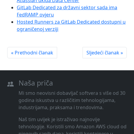
Atlassian ukida Data Center
GitLab Dedicated za državni sektor sada ima
FedRAMP ovjeru
Hosted Runners za GitLab Dedicated dostupni u
ograničenoj verziji
« Prethodni članak
Sljedeći članak »
Naša priča
Mi smo neovisni dobavljač softvera s više od 30
godina iskustva u različitim tehnologijama,
industrijama, praksama i trendovima.
Naš tim uvijek je istraživao najnovije
tehnologije. Koristili smo Amazon AWS cloud od
njegovih ranih dana, koristili kontejnere u