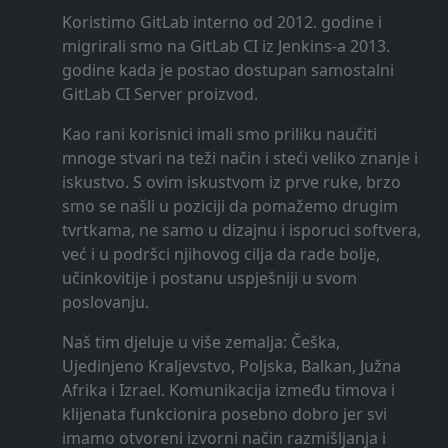
Koristimo GitLab interno od 2012. godine i
migrirali smo na GitLab CI iz Jenkins-a 2013.
godine kada je postao dostupan samostalni
GitLab CI Server proizvod.
Kao rani korisnici imali smo priliku naučiti
mnoge stvari na teži način i steći veliko znanje i
iskustvo. S ovim iskustvom iz prve ruke, brzo
smo se našli u poziciji da pomažemo drugim
tvrtkama, ne samo u dizajnu i isporuci softvera,
već i u podršci njihovog cilja da rade bolje,
učinkovitije i postanu uspješniji u svom
poslovanju.
Naš tim djeluje u više zemalja: Češka,
Ujedinjeno Kraljevstvo, Poljska, Balkan, Južna
Afrika i Izrael. Komunikacija između timova i
klijenata funkcionira posebno dobro jer svi
imamo otvoreni izvorni način razmišljanja i