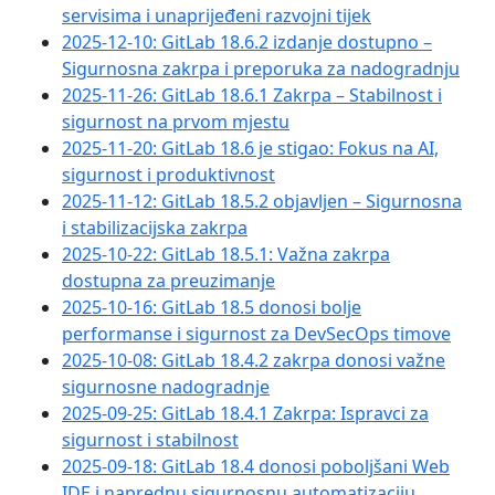
servisima i unaprijeđeni razvojni tijek
2025-12-10: GitLab 18.6.2 izdanje dostupno –
Sigurnosna zakrpa i preporuka za nadogradnju
2025-11-26: GitLab 18.6.1 Zakrpa – Stabilnost i
sigurnost na prvom mjestu
2025-11-20: GitLab 18.6 je stigao: Fokus na AI,
sigurnost i produktivnost
2025-11-12: GitLab 18.5.2 objavljen – Sigurnosna
i stabilizacijska zakrpa
2025-10-22: GitLab 18.5.1: Važna zakrpa
dostupna za preuzimanje
2025-10-16: GitLab 18.5 donosi bolje
performanse i sigurnost za DevSecOps timove
2025-10-08: GitLab 18.4.2 zakrpa donosi važne
sigurnosne nadogradnje
2025-09-25: GitLab 18.4.1 Zakrpa: Ispravci za
sigurnost i stabilnost
2025-09-18: GitLab 18.4 donosi poboljšani Web
IDE i naprednu sigurnosnu automatizaciju