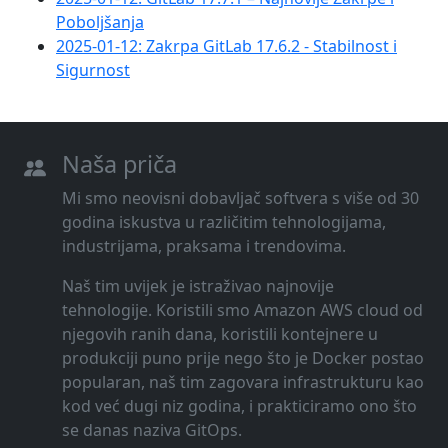
Poboljšanja
2025-01-12: Zakrpa GitLab 17.6.2 - Stabilnost i
Sigurnost
Naša priča
Mi smo neovisni dobavljač softvera s više od 30
godina iskustva u različitim tehnologijama,
industrijama, praksama i trendovima.
Naš tim uvijek je istraživao najnovije
tehnologije. Koristili smo Amazon AWS cloud od
njegovih ranih dana, koristili kontejnere u
produkciji puno prije nego što je Docker postao
popularan, naš tim zagovara infrastrukturu kao
kod već dugi niz godina, i prakticiramo ono što
se danas naziva GitOps.