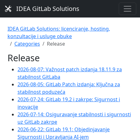
IDEA GitLab Solutions
IDEA GitLab Solutions: licenciranje, hosting,
konzultacije i usluge obuke
Categories
Release
Release
2026-08-07: Važnost patch izdanja 18.11.9 za
stabilnost GitLaba
2026-08-05: GitLab Patch izdanja: Ključna za
stabilnost poduzeća
2026-07-24: GitLab 19.2 i zakrpe: Sigurnost i
inovacije
2026-07-14: Osiguravanje stabilnosti i sigurnosti
uz GitLab zakrpe
2026-06-22: GitLab 19.1: Objedinjavanje
Sigurnosti i Upravljanja AI-jem