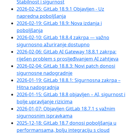
Stabilnost i sigurnost
2026-02-25: GitLab 18.9.1 Objavljen - Uz
napredna poboljšanja
2026-02-19: GitLab 18.9: Nova izdanja i
poboljšanja
2026-02-10: GitLab 18.8.4 zakrpa — važno
sigurnosno ažuriranje dostupno
2026-02-06: GitLab AI Gateway 18.8.1 zakrpa:
riješen problem s prosljeđivanjem AI zahtjeva
2026-02-04: GitLab 18.8.3: Novi patch donosi
sigurnosne nadogradnje
2026-01-19: GitLab 18.8.1: Sigurnosna zakrpa –
Hitna nadogradnja
2026-01-15: GitLab 18.8 objavljen – AI, sigurnost i
bolje upravljanje rizicima
2026-01-07: Objavljen GitLab 18.7.1 s važnim
sigurnosnim ispravkama
2025-12-18: GitLab 18.7 donosi poboljšanja u
performansama, bolju integraciju s cloud