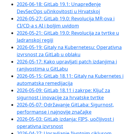
2026-06-18: GitLab 19.1: Unapređenje
DevSecOps učinkovitosti u Hrvatskoj
2026-05-27: GitLab 19.0: Revolucija MR-ova i
CI/CD-a s AI i boljim uvidom
2026-05-21: GitLab 19.0: Revolucija za tvrtke u
Jadranskoj regiji
2026-05-19: Gitaly na Kubernetesu: Operativna
izvrsnost za GitLab u oblaku
2026-05-17: Kako upravljati patch izdanjima i
ranjivostima u GitLabu
2026-05-15: GitLab 18.11: Gitaly na Kubernetes i
automatska remedijacija
2026-05-09: GitLab 18.11 i zakrpe: Ključ za
sigurnost i inovacije za hrvatske tvrtke
2026-05-07: Održavanje GitLaba: Sigurnost,
performanse i najnovije značajke
2026-05-03: GitLab izdanja: FIPS, uočljivost i
operativna izvrsnost
2026-04-27: Upravljanje životnim ciklusom