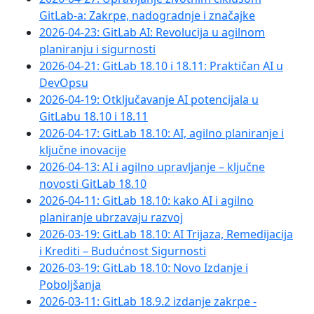
GitLab-a: Zakrpe, nadogradnje i značajke
2026-04-23: GitLab AI: Revolucija u agilnom
planiranju i sigurnosti
2026-04-21: GitLab 18.10 i 18.11: Praktičan AI u
DevOpsu
2026-04-19: Otključavanje AI potencijala u
GitLabu 18.10 i 18.11
2026-04-17: GitLab 18.10: AI, agilno planiranje i
ključne inovacije
2026-04-13: AI i agilno upravljanje – ključne
novosti GitLab 18.10
2026-04-11: GitLab 18.10: kako AI i agilno
planiranje ubrzavaju razvoj
2026-03-19: GitLab 18.10: AI Trijaza, Remedijacija
i Krediti – Budućnost Sigurnosti
2026-03-19: GitLab 18.10: Novo Izdanje i
Poboljšanja
2026-03-11: GitLab 18.9.2 izdanje zakrpe -