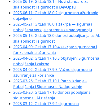
2025-06-19: GitLab 18.1 – Novi standard za
skalabilnost i sigurnost u DevOpsu
2025-06-11: GitLab 18.0.2 sigurnosno ažuriranje
objavljeno
2025-05-21: GitLab 18.0.1 zakrpa — sigurna i
poboljšana verzija spremna za nadogradnju
2025-05-15: GitLab 18.0 donosi poboljšanja uz AI,
skalabilnost i sigurnost
2025-04-09: GitLab 17.10.4 zakrpa: sigurnosna i
funkcionalna ažuriranja
2025-04-02: GitLab 17.10.3 objavljen: Sigurnosna
poboljšanja i zakrpe
2025-04-02: GitLab 17.9.5: Važno sigurnosno
ažuriranje za korisnike
2025-03-26: GitLab 17.10.1 Patch izdanje -
Poboljšanja i Sigurnosne Nadogradnje
2025-03-20: GitLab 17.10 donosi poboljšana
sigurnosna i AI rješenja
2025-03-12: GitLab 17.9.2 sigurnosna