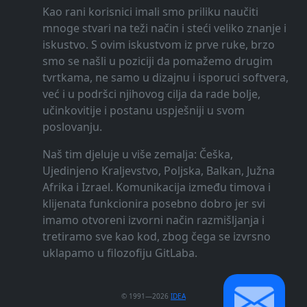
Kao rani korisnici imali smo priliku naučiti
mnoge stvari na teži način i steći veliko znanje i
iskustvo. S ovim iskustvom iz prve ruke, brzo
smo se našli u poziciji da pomažemo drugim
tvrtkama, ne samo u dizajnu i isporuci softvera,
već i u podršci njihovog cilja da rade bolje,
učinkovitije i postanu uspješniji u svom
poslovanju.
Naš tim djeluje u više zemalja: Češka,
Ujedinjeno Kraljevstvo, Poljska, Balkan, Južna
Afrika i Izrael. Komunikacija između timova i
klijenata funkcionira posebno dobro jer svi
imamo otvoreni izvorni način razmišljanja i
tretiramo sve kao kod, zbog čega se izvrsno
uklapamo u filozofiju GitLaba.
© 1991—2026
IDEA