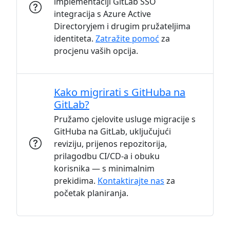
implementaciji GitLab SSO
integracija s Azure Active
Directoryjem i drugim pružateljima
identiteta.
Zatražite pomoć
za
procjenu vaših opcija.
Kako migrirati s GitHuba na
GitLab?
Pružamo cjelovite usluge migracije s
GitHuba na GitLab, uključujući
reviziju, prijenos repozitorija,
prilagodbu CI/CD-a i obuku
korisnika — s minimalnim
prekidima.
Kontaktirajte nas
za
početak planiranja.