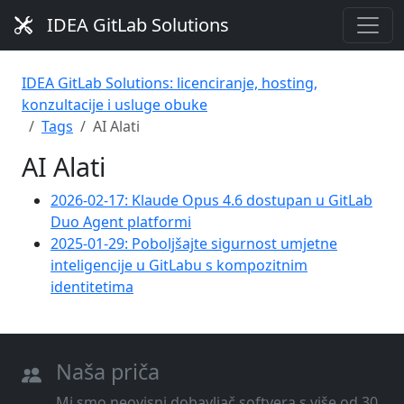
IDEA GitLab Solutions
IDEA GitLab Solutions: licenciranje, hosting,
konzultacije i usluge obuke
Tags
AI Alati
AI Alati
2026-02-17: Klaude Opus 4.6 dostupan u GitLab
Duo Agent platformi
2025-01-29: Poboljšajte sigurnost umjetne
inteligencije u GitLabu s kompozitnim
identitetima
Naša priča
Mi smo neovisni dobavljač softvera s više od 30