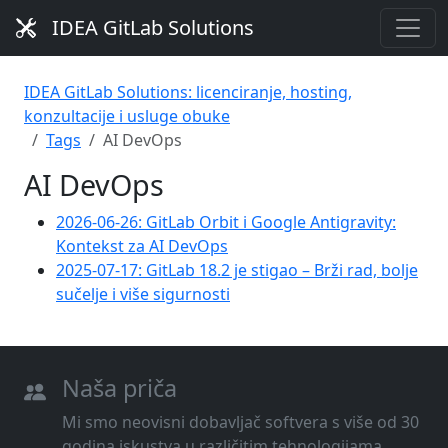
IDEA GitLab Solutions
IDEA GitLab Solutions: licenciranje, hosting,
konzultacije i usluge obuke
Tags
AI DevOps
AI DevOps
2026-06-26: GitLab Orbit i Google Antigravity:
Kontekst za AI DevOps
2025-07-17: GitLab 18.2 je stigao – Brži rad, bolje
sučelje i više sigurnosti
Naša priča
Mi smo neovisni dobavljač softvera s više od 30
godina iskustva u različitim tehnologijama,