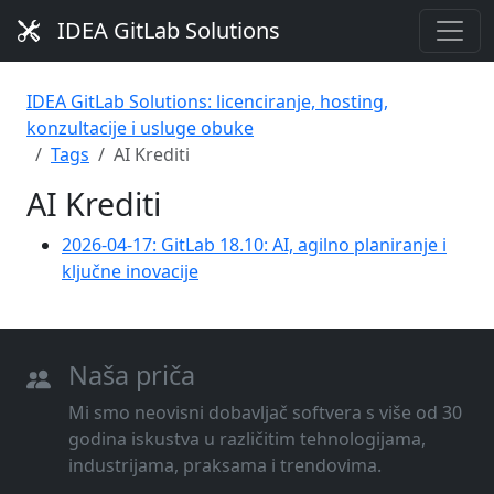
IDEA GitLab Solutions
IDEA GitLab Solutions: licenciranje, hosting,
konzultacije i usluge obuke
Tags
AI Krediti
AI Krediti
2026-04-17: GitLab 18.10: AI, agilno planiranje i
ključne inovacije
Naša priča
Mi smo neovisni dobavljač softvera s više od 30
godina iskustva u različitim tehnologijama,
industrijama, praksama i trendovima.