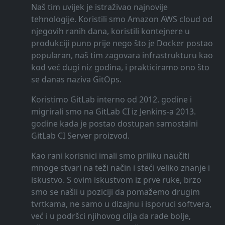
Naš tim uvijek je istraživao najnovije
tehnologije. Koristili smo Amazon AWS cloud od
njegovih ranih dana, koristili kontejnere u
produkciji puno prije nego što je Docker postao
popularan, naš tim zagovara infrastrukturu kao
kod već dugi niz godina, i prakticiramo ono što
se danas naziva GitOps.
Koristimo GitLab interno od 2012. godine i
migrirali smo na GitLab CI iz Jenkins-a 2013.
godine kada je postao dostupan samostalni
GitLab CI Server proizvod.
Kao rani korisnici imali smo priliku naučiti
mnoge stvari na teži način i steći veliko znanje i
iskustvo. S ovim iskustvom iz prve ruke, brzo
smo se našli u poziciji da pomažemo drugim
tvrtkama, ne samo u dizajnu i isporuci softvera,
već i u podršci njihovog cilja da rade bolje,