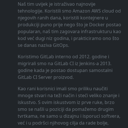
Naš tim uvijek je istraživao najnovije
tehnologije. Koristili smo Amazon AWS cloud od
njegovih ranih dana, koristili kontejnere u
produkciji puno prije nego što je Docker postao
popularan, naš tim zagovara infrastrukturu kao
kod već dugi niz godina, i prakticiramo ono što
se danas naziva GitOps.
Koristimo GitLab interno od 2012. godine i
migrirali smo na GitLab CI iz Jenkins-a 2013.
godine kada je postao dostupan samostalni
GitLab CI Server proizvod.
Kao rani korisnici imali smo priliku naučiti
mnoge stvari na teži način i steći veliko znanje i
iskustvo. S ovim iskustvom iz prve ruke, brzo
smo se našli u poziciji da pomažemo drugim
tvrtkama, ne samo u dizajnu i isporuci softvera,
već i u podršci njihovog cilja da rade bolje,