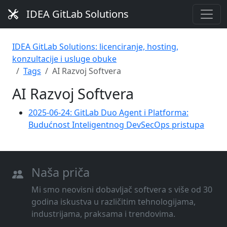
IDEA GitLab Solutions
IDEA GitLab Solutions: licenciranje, hosting,
konzultacije i usluge obuke
Tags
AI Razvoj Softvera
AI Razvoj Softvera
2025-06-24: GitLab Duo Agent i Platforma:
Budućnost Inteligentnog DevSecOps pristupa
Naša priča
Mi smo neovisni dobavljač softvera s više od 30
godina iskustva u različitim tehnologijama,
industrijama, praksama i trendovima.