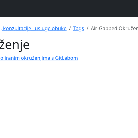
g, konzultacije i usluge obuke
Tags
Air-Gapped Okružen
ženje
izoliranim okruženjima s GitLabom