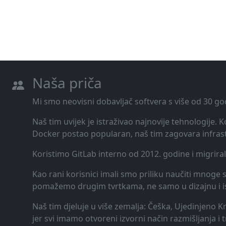
Naša priča
Mi smo neovisni dobavljač softvera s više od 30 go
Naš tim uvijek je istraživao najnovije tehnologije.
Docker postao popularan, naš tim zagovara infrast
Koristimo GitLab interno od 2012. godine i migrira
Kao rani korisnici imali smo priliku naučiti mnoge st
pomažemo drugim tvrtkama, ne samo u dizajnu i ispor
Naš tim djeluje u više zemalja: Češka, Ujedinjeno K
jer svi imamo otvoreni izvorni način razmišljanja i