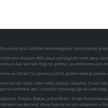
dina iskustva u različitim tehnologijama, industrijama, pra
 Koristili smo Amazon AWS cloud od njegovih ranih dana, koris
rukturu kao kod već dugi niz godina, i prakticiramo ono št
li smo na GitLab CI iz Jenkins-a 2013. godine kada je posta
vari na teži način i steći veliko znanje i iskustvo. S ovim is
uci softvera, već i u podršci njihovog cilja da rade bolje, 
raljevstvo, Poljska, Balkan, Južna Afrika i Izrael. Komunikac
 tretiramo sve kao kod, zbog čega se izvrsno uklapamo u filo