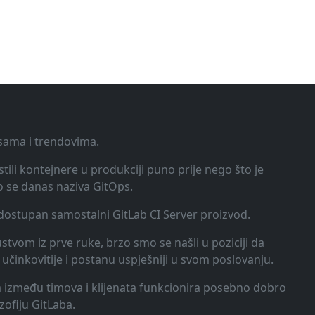
ksama i trendovima.
tili kontejnere u produkciji puno prije nego što je
o se danas naziva GitOps.
o dostupan samostalni GitLab CI Server proizvod.
kustvom iz prve ruke, brzo smo se našli u poziciji da
učinkovitije i postanu uspješniji u svom poslovanju.
ija između timova i klijenata funkcionira posebno dobro
zofiju GitLaba.