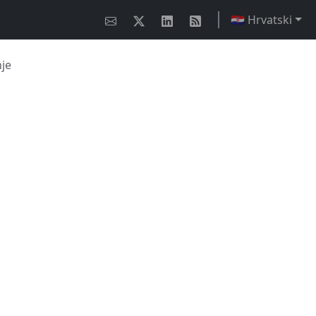
🇭🇷 Hrvatski
je