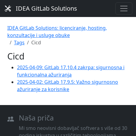
IDEA GitLab Solutions
IDEA GitLab Solutions: licenciranje, hosting,
konzultacije i usluge obuke
Tags
Cicd
Cicd
2025-04-09: GitLab 17.10.4 zakrpa: sigurnosna i
funkcionalna ažuriranja
2025-04-02: GitLab 17.9.5: Važno sigurnosno
ažuriranje za korisnike
Naša priča
Mi smo neovisni dobavljač softvera s više od 30
godina iskustva u različitim tehnologijama,