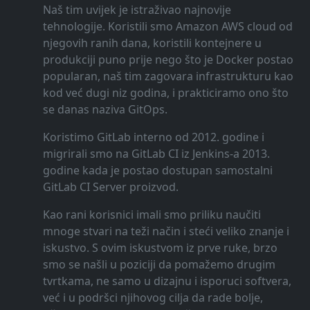
Naš tim uvijek je istraživao najnovije
tehnologije. Koristili smo Amazon AWS cloud od
njegovih ranih dana, koristili kontejnere u
produkciji puno prije nego što je Docker postao
popularan, naš tim zagovara infrastrukturu kao
kod već dugi niz godina, i prakticiramo ono što
se danas naziva GitOps.
Koristimo GitLab interno od 2012. godine i
migrirali smo na GitLab CI iz Jenkins-a 2013.
godine kada je postao dostupan samostalni
GitLab CI Server proizvod.
Kao rani korisnici imali smo priliku naučiti
mnoge stvari na teži način i steći veliko znanje i
iskustvo. S ovim iskustvom iz prve ruke, brzo
smo se našli u poziciji da pomažemo drugim
tvrtkama, ne samo u dizajnu i isporuci softvera,
već i u podršci njihovog cilja da rade bolje,