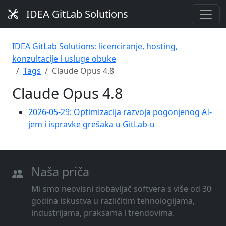
IDEA GitLab Solutions
IDEA GitLab Solutions: licenciranje, hosting,
konzultacije i usluge obuke
Tags
Claude Opus 4.8
Claude Opus 4.8
2026-05-29: Optimizacija razvoja pogonjenog AI-
jem i ispravke grešaka u GitLab-u
Naša priča
Mi smo neovisni dobavljač softvera s više od 30
godina iskustva u različitim tehnologijama,
industrijama, praksama i trendovima.