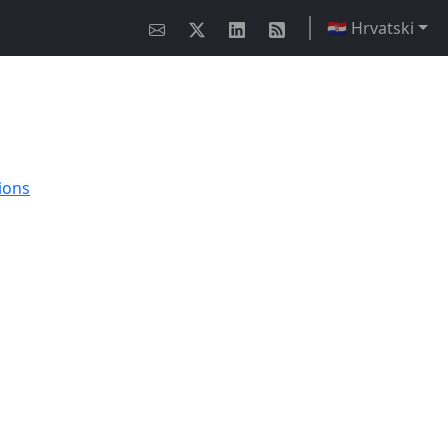
🇭🇷 Hrvatski
ions