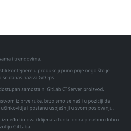
ksama i trendovima.
tili kontejnere u produkciji puno prije nego što je
o se danas naziva GitOps.
o dostupan samostalni GitLab CI Server proizvod.
kustvom iz prve ruke, brzo smo se našli u poziciji da
učinkovitije i postanu uspješniji u svom poslovanju.
ija između timova i klijenata funkcionira posebno dobro
zofiju GitLaba.