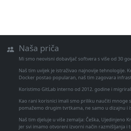
Naša priča
Mi smo neovisni dobavljač softvera s više od 30 go
Naš tim uvijek je istraživao najnovije tehnologije.
Docker postao popularan, naš tim zagovara infrast
Koristimo GitLab interno od 2012. godine i migrira
Kao rani korisnici imali smo priliku naučiti mnoge st
pomažemo drugim tvrtkama, ne samo u dizajnu i ispor
Naš tim djeluje u više zemalja: Češka, Ujedinjeno K
jer svi imamo otvoreni izvorni način razmišljanja i