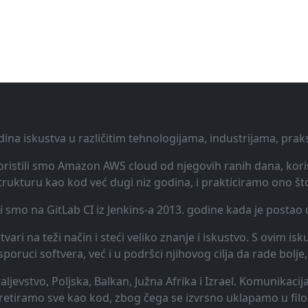
dina iskustva u različitim tehnologijama, industrijama, pra
 Koristili smo Amazon AWS cloud od njegovih ranih dana, koris
rukturu kao kod već dugi niz godina, i prakticiramo ono št
li smo na GitLab CI iz Jenkins-a 2013. godine kada je posta
vari na teži način i steći veliko znanje i iskustvo. S ovim is
uci softvera, već i u podršci njihovog cilja da rade bolje, 
raljevstvo, Poljska, Balkan, Južna Afrika i Izrael. Komunikac
 tretiramo sve kao kod, zbog čega se izvrsno uklapamo u filo