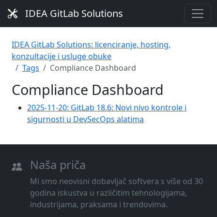
IDEA GitLab Solutions
IDEA GitLab Solutions: licenciranje, hosting,
konzultacije i usluge obuke
Tags
Compliance Dashboard
Compliance Dashboard
2025-11-20: GitLab 18.6: Novi nivo kontrole i
sigurnosti u DevSecOps alatima
Naša priča
Mi smo neovisni dobavljač softvera s više od 30
godina iskustva u različitim tehnologijama,
industrijama, praksama i trendovima.