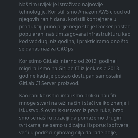
Naš tim uvijek je istraživao najnovije
tehnologije. Koristili smo Amazon AWS cloud od
njegovih ranih dana, koristili kontejnere u
produkciji puno prije nego što je Docker postao
popularan, naš tim zagovara infrastrukturu kao
kod već dugi niz godina, i prakticiramo ono što
se danas naziva GitOps.
Koristimo GitLab interno od 2012. godine i
migrirali smo na GitLab CI iz Jenkins-a 2013.
godine kada je postao dostupan samostalni
GitLab CI Server proizvod.
Kao rani korisnici imali smo priliku naučiti
mnoge stvari na teži način i steći veliko znanje i
iskustvo. S ovim iskustvom iz prve ruke, brzo
smo se našli u poziciji da pomažemo drugim
tvrtkama, ne samo u dizajnu i isporuci softvera,
već i u podršci njihovog cilja da rade bolje,