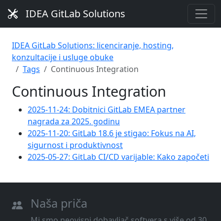
IDEA GitLab Solutions
IDEA GitLab Solutions: licenciranje, hosting,
konzultacije i usluge obuke
Tags
Continuous Integration
Continuous Integration
2025-11-24: Dobitnici GitLab EMEA partner
nagrada za 2025. godinu
2025-11-20: GitLab 18.6 je stigao: Fokus na AI,
sigurnost i produktivnost
2025-05-27: GitLab CI/CD varijable: Kako započeti
Naša priča
Mi smo neovisni dobavljač softvera s više od 30