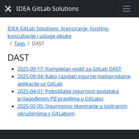
IDEA GitLab Solutions
IDEA GitLab Solutions: licenciranje, hosting,
konzultacije i usluge obuke
Tags
DAST
DAST
2025-09-17: Kompletan vodič za GitLab DAST
2025-09-04: Kako razvijati sigurne maloprodajne
aplikacije uz GitLab
2025-04-01: Poboljšajte sigurnost podataka
prilagođenim PII pravilima u GitLabu
2025-02-05: Sigurnosno skeniranje u izoliranim
okruženjima s GitLabom