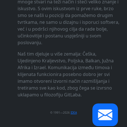
mnoge stvari na teži način i steći veliko znanje i
iskustvo. S ovim iskustvom iz prve ruke, brzo
smo se našli u poziciji da pomažemo drugim
tvrtkama, ne samo u dizajnu i isporuci softvera,
već i u podršci njihovog cilja da rade bolje,
učinkovitije i postanu uspješniji u svom
poslovanju.
Naš tim djeluje u više zemalja: Češka,
Ujedinjeno Kraljevstvo, Poljska, Balkan, Južna
Afrika i Izrael. Komunikacija između timova i
klijenata funkcionira posebno dobro jer svi
imamo otvoreni izvorni način razmišljanja i
tretiramo sve kao kod, zbog čega se izvrsno
uklapamo u filozofiju GitLaba.
© 1991—2026
IDEA