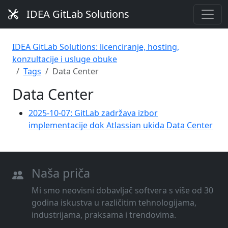
IDEA GitLab Solutions
IDEA GitLab Solutions: licenciranje, hosting,
konzultacije i usluge obuke
Tags
Data Center
Data Center
2025-10-07: GitLab zadržava izbor
implementacije dok Atlassian ukida Data Center
Naša priča
Mi smo neovisni dobavljač softvera s više od 30
godina iskustva u različitim tehnologijama,
industrijama, praksama i trendovima.