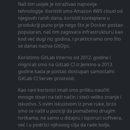
Naš tim uvijek je istraživao najnovije
tehnologije. Koristili smo Amazon AWS cloud od
njegovih ranih dana, koristili kontejnere u
produkciji puno prije nego što je Docker postao
popularan, naš tim zagovara infrastrukturu kao
kod već dugi niz godina, i prakticiramo ono što
se danas naziva GitOps.
Koristimo GitLab interno od 2012. godine i
migrirali smo na GitLab CI iz Jenkins-a 2013.
godine kada je postao dostupan samostalni
GitLab CI Server proizvod.
Kao rani korisnici imali smo priliku naučiti
mnoge stvari na teži način i steći veliko znanje i
iskustvo. S ovim iskustvom iz prve ruke, brzo
smo se našli u poziciji da pomažemo drugim
tvrtkama, ne samo u dizajnu i isporuci softvera,
već i u podršci njihovog cilja da rade bolje,