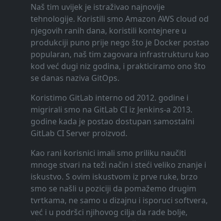
Naš tim uvijek je istraživao najnovije
tehnologije. Koristili smo Amazon AWS cloud od
njegovih ranih dana, koristili kontejnere u
produkciji puno prije nego što je Docker postao
popularan, naš tim zagovara infrastrukturu kao
kod već dugi niz godina, i prakticiramo ono što
se danas naziva GitOps.
Koristimo GitLab interno od 2012. godine i
migrirali smo na GitLab CI iz Jenkins-a 2013.
godine kada je postao dostupan samostalni
GitLab CI Server proizvod.
Kao rani korisnici imali smo priliku naučiti
mnoge stvari na teži način i steći veliko znanje i
iskustvo. S ovim iskustvom iz prve ruke, brzo
smo se našli u poziciji da pomažemo drugim
tvrtkama, ne samo u dizajnu i isporuci softvera,
već i u podršci njihovog cilja da rade bolje,