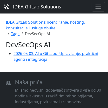
IDEA GitLab Solutions
IDEA GitLab Solutions: licenciranje, hosting,
konzultacije i usluge obuke
Tags
DevSecOps AI
DevSecOps AI
2026-05-03: AI u GitLabu: Upravljanje, praktični
agenti i integracija
Naša priča
Mi smo neovisni dobavljač softvera s više od 30
godina iskustva u različitim tehnologijama,
industrijama, praksama i trendovima.