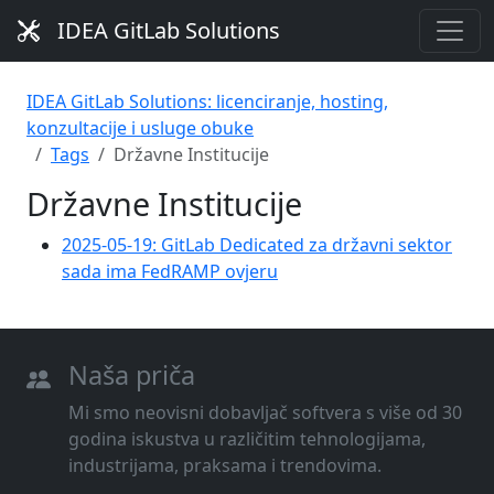
IDEA GitLab Solutions
IDEA GitLab Solutions: licenciranje, hosting,
konzultacije i usluge obuke
Tags
Državne Institucije
Državne Institucije
2025-05-19: GitLab Dedicated za državni sektor
sada ima FedRAMP ovjeru
Naša priča
Mi smo neovisni dobavljač softvera s više od 30
godina iskustva u različitim tehnologijama,
industrijama, praksama i trendovima.