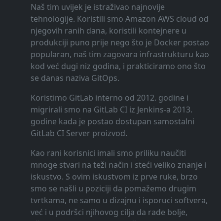
Naš tim uvijek je istraživao najnovije
tehnologije. Koristili smo Amazon AWS cloud od
njegovih ranih dana, koristili kontejnere u
produkciji puno prije nego što je Docker postao
popularan, naš tim zagovara infrastrukturu kao
kod već dugi niz godina, i prakticiramo ono što
se danas naziva GitOps.
Koristimo GitLab interno od 2012. godine i
migrirali smo na GitLab CI iz Jenkins-a 2013.
godine kada je postao dostupan samostalni
GitLab CI Server proizvod.
Kao rani korisnici imali smo priliku naučiti
mnoge stvari na teži način i steći veliko znanje i
iskustvo. S ovim iskustvom iz prve ruke, brzo
smo se našli u poziciji da pomažemo drugim
tvrtkama, ne samo u dizajnu i isporuci softvera,
već i u podršci njihovog cilja da rade bolje,