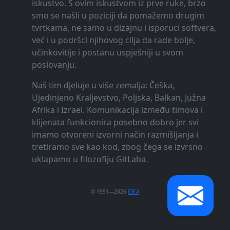
iskustvo. S ovim iskustvom iz prve ruke, brzo
smo se našli u poziciji da pomažemo drugim
tvrtkama, ne samo u dizajnu i isporuci softvera,
već i u podršci njihovog cilja da rade bolje,
učinkovitije i postanu uspješniji u svom
poslovanju.
Naš tim djeluje u više zemalja: Češka,
Ujedinjeno Kraljevstvo, Poljska, Balkan, Južna
Afrika i Izrael. Komunikacija između timova i
klijenata funkcionira posebno dobro jer svi
imamo otvoreni izvorni način razmišljanja i
tretiramo sve kao kod, zbog čega se izvrsno
uklapamo u filozofiju GitLaba.
© 1991—2026
IDEA