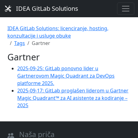
IDEA GitLab Solutions
IDEA GitLab Solutions: licenciranje, hosting,
konzultacije i usluge obuke
Tags
Gartner
Gartner
2025-09-25: GitLab ponovno lider u
Gartnerovom Magic Quadrant za DevOps
platforme 2025.
2025-09-17: GitLab proglašen liderom u Gartner
Magic Quadrant™ za AI asistente za kodiranje –
2025
Naša priča