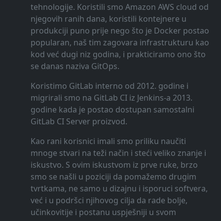
tehnologije. Koristili smo Amazon AWS cloud od
njegovih ranih dana, koristili kontejnere u
produkciji puno prije nego što je Docker postao
popularan, naš tim zagovara infrastrukturu kao
kod već dugi niz godina, i prakticiramo ono što
se danas naziva GitOps.
Koristimo GitLab interno od 2012. godine i
migrirali smo na GitLab CI iz Jenkins-a 2013.
godine kada je postao dostupan samostalni
GitLab CI Server proizvod.
Kao rani korisnici imali smo priliku naučiti
mnoge stvari na teži način i steći veliko znanje i
iskustvo. S ovim iskustvom iz prve ruke, brzo
smo se našli u poziciji da pomažemo drugim
tvrtkama, ne samo u dizajnu i isporuci softvera,
već i u podršci njihovog cilja da rade bolje,
učinkovitije i postanu uspješniji u svom