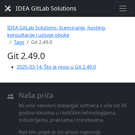
IDEA GitLab Solutions
IDEA GitLab Solutions: licenciranje, hosting,
konzultacije i usluge obuke
Tags
Git 2.49.0
Git 2.49.0
2025-03-14: Što je novo u Git 2.49.0
Naša priča
Mi smo neovisni dobavljač softvera s više od 30
godina iskustva u različitim tehnologijama,
industrijama, praksama i trendovima.
Naš tim uvijek je istraživao najnovije