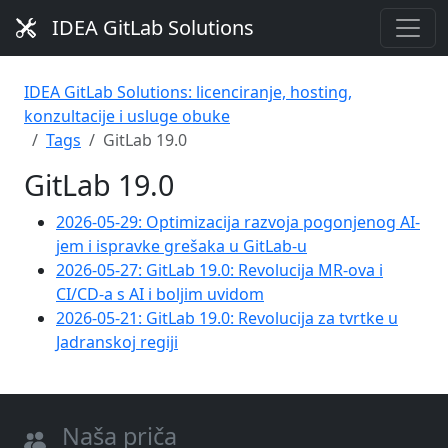
IDEA GitLab Solutions
IDEA GitLab Solutions: licenciranje, hosting,
konzultacije i usluge obuke
Tags
GitLab 19.0
GitLab 19.0
2026-05-29: Optimizacija razvoja pogonjenog AI-
jem i ispravke grešaka u GitLab-u
2026-05-27: GitLab 19.0: Revolucija MR-ova i
CI/CD-a s AI i boljim uvidom
2026-05-21: GitLab 19.0: Revolucija za tvrtke u
Jadranskoj regiji
Naša priča