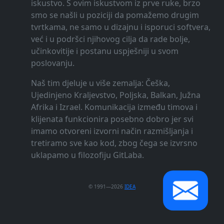
iskustvo. S ovim iskustvom iz prve ruke, brzo
smo se našli u poziciji da pomažemo drugim
tvrtkama, ne samo u dizajnu i isporuci softvera,
već i u podršci njihovog cilja da rade bolje,
učinkovitije i postanu uspješniji u svom
poslovanju.
Naš tim djeluje u više zemalja: Češka,
Ujedinjeno Kraljevstvo, Poljska, Balkan, Južna
Afrika i Izrael. Komunikacija između timova i
klijenata funkcionira posebno dobro jer svi
imamo otvoreni izvorni način razmišljanja i
tretiramo sve kao kod, zbog čega se izvrsno
uklapamo u filozofiju GitLaba.
© 1991—2026
IDEA