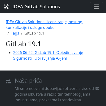
IDEA GitLab Solutions
IDEA GitLab Solutions: licenciranje, hosting,
konzultacije i usluge obuke
Tags
GitLab 19.1
GitLab 19.1
2026-06-22: GitLab 19.1: Objedinjavanje
Sigurnosti i Upravljanja AI-jem
Naša priča
Mi smo neovisni dobavljač softvera s više od 30
godina iskustva u različitim tehnologijama,
industrijama, praksama i trendovima.