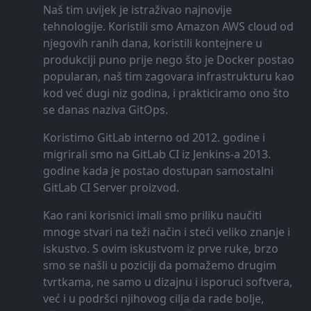
Naš tim uvijek je istraživao najnovije
tehnologije. Koristili smo Amazon AWS cloud od
njegovih ranih dana, koristili kontejnere u
produkciji puno prije nego što je Docker postao
popularan, naš tim zagovara infrastrukturu kao
kod već dugi niz godina, i prakticiramo ono što
se danas naziva GitOps.
Koristimo GitLab interno od 2012. godine i
migrirali smo na GitLab CI iz Jenkins-a 2013.
godine kada je postao dostupan samostalni
GitLab CI Server proizvod.
Kao rani korisnici imali smo priliku naučiti
mnoge stvari na teži način i steći veliko znanje i
iskustvo. S ovim iskustvom iz prve ruke, brzo
smo se našli u poziciji da pomažemo drugim
tvrtkama, ne samo u dizajnu i isporuci softvera,
već i u podršci njihovog cilja da rade bolje,