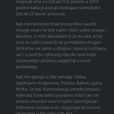
migrirali smo na GitLab CI iz Jenkins-a 2013.
godine kada je postao dostupan samostalni
GitLab CI Server proizvod.
Kao rani korisnici imali smo priliku naučiti
mnoge stvari na teži način i steći veliko znanje i
iskustvo. S ovim iskustvom iz prve ruke, brzo
smo se našli u poziciji da pomažemo drugim
tvrtkama, ne samo u dizajnu i isporuci softvera,
već i u podršci njihovog cilja da rade bolje,
učinkovitije i postanu uspješniji u svom
poslovanju.
Naš tim djeluje u više zemalja: Češka,
Ujedinjeno Kraljevstvo, Poljska, Balkan, Južna
Afrika i Izrael. Komunikacija između timova i
klijenata funkcionira posebno dobro jer svi
imamo otvoreni izvorni način razmišljanja i
tretiramo sve kao kod, zbog čega se izvrsno
uklapamo u filozofiju GitLaba.