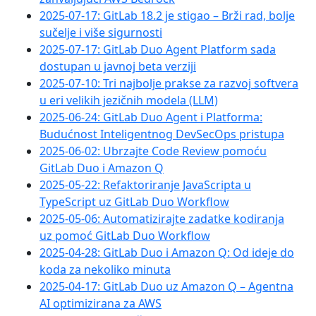
2025-07-17: GitLab 18.2 je stigao – Brži rad, bolje
sučelje i više sigurnosti
2025-07-17: GitLab Duo Agent Platform sada
dostupan u javnoj beta verziji
2025-07-10: Tri najbolje prakse za razvoj softvera
u eri velikih jezičnih modela (LLM)
2025-06-24: GitLab Duo Agent i Platforma:
Budućnost Inteligentnog DevSecOps pristupa
2025-06-02: Ubrzajte Code Review pomoću
GitLab Duo i Amazon Q
2025-05-22: Refaktoriranje JavaScripta u
TypeScript uz GitLab Duo Workflow
2025-05-06: Automatizirajte zadatke kodiranja
uz pomoć GitLab Duo Workflow
2025-04-28: GitLab Duo i Amazon Q: Od ideje do
koda za nekoliko minuta
2025-04-17: GitLab Duo uz Amazon Q – Agentna
AI optimizirana za AWS