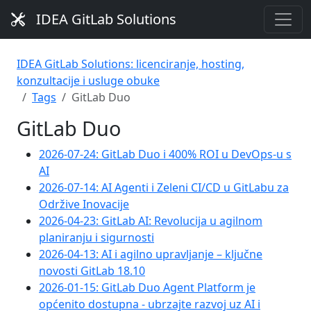
IDEA GitLab Solutions
IDEA GitLab Solutions: licenciranje, hosting,
konzultacije i usluge obuke
Tags
GitLab Duo
GitLab Duo
2026-07-24: GitLab Duo i 400% ROI u DevOps-u s
AI
2026-07-14: AI Agenti i Zeleni CI/CD u GitLabu za
Održive Inovacije
2026-04-23: GitLab AI: Revolucija u agilnom
planiranju i sigurnosti
2026-04-13: AI i agilno upravljanje – ključne
novosti GitLab 18.10
2026-01-15: GitLab Duo Agent Platform je
općenito dostupna - ubrzajte razvoj uz AI i