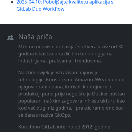
2025-04-10: Poboljšajte kvalitetu aplikacija s
GitLab Duo Workflow
Naša priča
Mi smo neovisni dobavljač softvera s više od 30
godina iskustva u različitim tehnologijama,
industrijama, praksama i trendovima.
Naš tim uvijek je istraživao najnovije
tehnologije. Koristili smo Amazon AWS cloud od
njegovih ranih dana, koristili kontejnere u
produkciji puno prije nego što je Docker postao
popularan, naš tim zagovara infrastrukturu kao
kod već dugi niz godina, i prakticiramo ono što
se danas naziva GitOps.
Koristimo GitLab interno od 2012. godine i