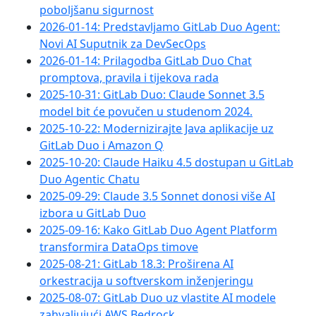
poboljšanu sigurnost
2026-01-14: Predstavljamo GitLab Duo Agent:
Novi AI Suputnik za DevSecOps
2026-01-14: Prilagodba GitLab Duo Chat
promptova, pravila i tijekova rada
2025-10-31: GitLab Duo: Claude Sonnet 3.5
model bit će povučen u studenom 2024.
2025-10-22: Modernizirajte Java aplikacije uz
GitLab Duo i Amazon Q
2025-10-20: Claude Haiku 4.5 dostupan u GitLab
Duo Agentic Chatu
2025-09-29: Claude 3.5 Sonnet donosi više AI
izbora u GitLab Duo
2025-09-16: Kako GitLab Duo Agent Platform
transformira DataOps timove
2025-08-21: GitLab 18.3: Proširena AI
orkestracija u softverskom inženjeringu
2025-08-07: GitLab Duo uz vlastite AI modele
zahvaljujući AWS Bedrock