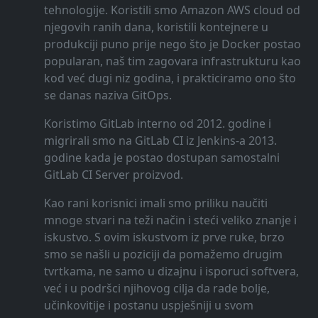
tehnologije. Koristili smo Amazon AWS cloud od
njegovih ranih dana, koristili kontejnere u
produkciji puno prije nego što je Docker postao
popularan, naš tim zagovara infrastrukturu kao
kod već dugi niz godina, i prakticiramo ono što
se danas naziva GitOps.
Koristimo GitLab interno od 2012. godine i
migrirali smo na GitLab CI iz Jenkins-a 2013.
godine kada je postao dostupan samostalni
GitLab CI Server proizvod.
Kao rani korisnici imali smo priliku naučiti
mnoge stvari na teži način i steći veliko znanje i
iskustvo. S ovim iskustvom iz prve ruke, brzo
smo se našli u poziciji da pomažemo drugim
tvrtkama, ne samo u dizajnu i isporuci softvera,
već i u podršci njihovog cilja da rade bolje,
učinkovitije i postanu uspješniji u svom