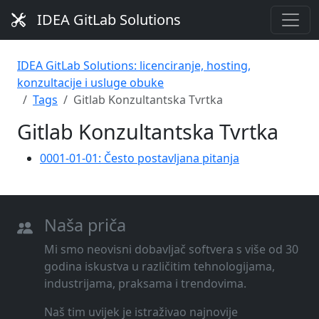
IDEA GitLab Solutions
IDEA GitLab Solutions: licenciranje, hosting,
konzultacije i usluge obuke
Tags
Gitlab Konzultantska Tvrtka
Gitlab Konzultantska Tvrtka
0001-01-01: Često postavljana pitanja
Naša priča
Mi smo neovisni dobavljač softvera s više od 30
godina iskustva u različitim tehnologijama,
industrijama, praksama i trendovima.
Naš tim uvijek je istraživao najnovije