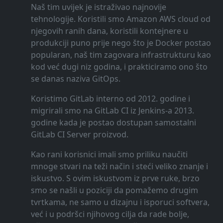
Naš tim uvijek je istraživao najnovije
tehnologije. Koristili smo Amazon AWS cloud od
njegovih ranih dana, koristili kontejnere u
produkciji puno prije nego što je Docker postao
popularan, naš tim zagovara infrastrukturu kao
kod već dugi niz godina, i prakticiramo ono što
se danas naziva GitOps.
Koristimo GitLab interno od 2012. godine i
migrirali smo na GitLab CI iz Jenkins-a 2013.
godine kada je postao dostupan samostalni
GitLab CI Server proizvod.
Kao rani korisnici imali smo priliku naučiti
mnoge stvari na teži način i steći veliko znanje i
iskustvo. S ovim iskustvom iz prve ruke, brzo
smo se našli u poziciji da pomažemo drugim
tvrtkama, ne samo u dizajnu i isporuci softvera,
već i u podršci njihovog cilja da rade bolje,