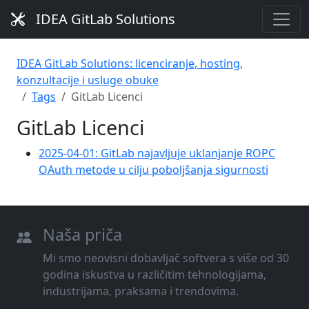
IDEA GitLab Solutions
IDEA GitLab Solutions: licenciranje, hosting,
konzultacije i usluge obuke
Tags
GitLab Licenci
GitLab Licenci
2025-04-01: GitLab najavljuje uklanjanje ROPC
OAuth metode u cilju poboljšanja sigurnosti
Naša priča
Mi smo neovisni dobavljač softvera s više od 30
godina iskustva u različitim tehnologijama,
industrijama, praksama i trendovima.