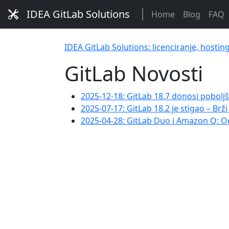
IDEA GitLab Solutions
Home
Blog
FAQ
IDEA GitLab Solutions: licenciranje, hostin
GitLab Novosti
2025-12-18: GitLab 18.7 donosi poboljš
2025-07-17: GitLab 18.2 je stigao – Brži 
2025-04-28: GitLab Duo i Amazon Q: O