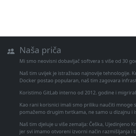
Naša priča
Mi smo neovisni dobavljač softvera s više od 30 go
Naš tim uvijek je istraživao najnovije tehnologije.
Docker postao popularan, naš tim zagovara infrast
Koristimo GitLab interno od 2012. godine i migrira
Kao rani korisnici imali smo priliku naučiti mnoge st
pomažemo drugim tvrtkama, ne samo u dizajnu i ispor
Naš tim djeluje u više zemalja: Češka, Ujedinjeno K
jer svi imamo otvoreni izvorni način razmišljanja i