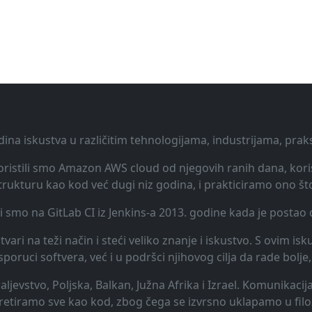
dina iskustva u različitim tehnologijama, industrijama, pra
 Koristili smo Amazon AWS cloud od njegovih ranih dana, koris
rukturu kao kod već dugi niz godina, i prakticiramo ono št
li smo na GitLab CI iz Jenkins-a 2013. godine kada je posta
vari na teži način i steći veliko znanje i iskustvo. S ovim is
uci softvera, već i u podršci njihovog cilja da rade bolje, 
raljevstvo, Poljska, Balkan, Južna Afrika i Izrael. Komunikac
 tretiramo sve kao kod, zbog čega se izvrsno uklapamo u filo