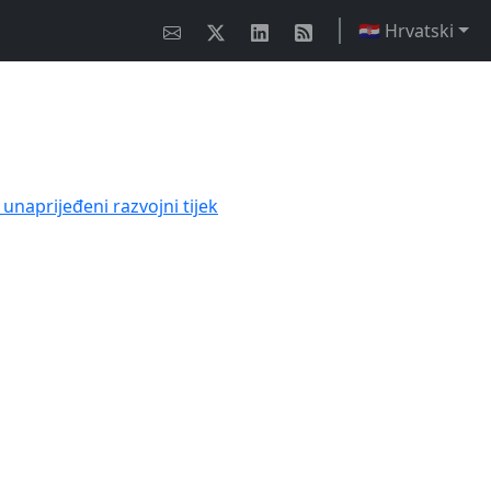
🇭🇷 Hrvatski
unaprijeđeni razvojni tijek