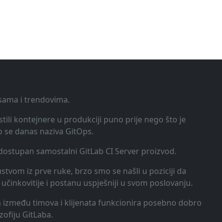
ksama i trendovima.
tili kontejnere u produkciji puno prije nego što je
o se danas naziva GitOps.
o dostupan samostalni GitLab CI Server proizvod.
kustvom iz prve ruke, brzo smo se našli u poziciji da
učinkovitije i postanu uspješniji u svom poslovanju.
ija između timova i klijenata funkcionira posebno dobro
zofiju GitLaba.