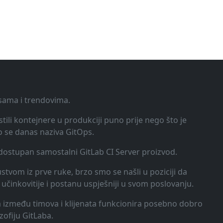
ksama i trendovima.
tili kontejnere u produkciji puno prije nego što je
o se danas naziva GitOps.
o dostupan samostalni GitLab CI Server proizvod.
kustvom iz prve ruke, brzo smo se našli u poziciji da
učinkovitije i postanu uspješniji u svom poslovanju.
ija između timova i klijenata funkcionira posebno dobro
zofiju GitLaba.