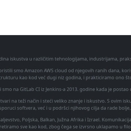
dina iskustva u različitim tehnologijama, industrijama, pra
 Koristili smo Amazon AWS cloud od njegovih ranih dana, koris
rukturu kao kod već dugi niz godina, i prakticiramo ono št
li smo na GitLab CI iz Jenkins-a 2013. godine kada je posta
vari na teži način i steći veliko znanje i iskustvo. S ovim is
uci softvera, već i u podršci njihovog cilja da rade bolje, 
raljevstvo, Poljska, Balkan, Južna Afrika i Izrael. Komunikac
 tretiramo sve kao kod, zbog čega se izvrsno uklapamo u filo