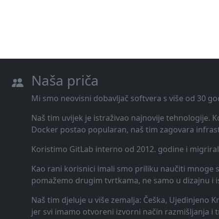
Naša priča
Mi smo neovisni dobavljač softvera s više od 30 go
Naš tim uvijek je istraživao najnovije tehnologije.
Docker postao popularan, naš tim zagovara infrast
Koristimo GitLab interno od 2012. godine i migrira
Kao rani korisnici imali smo priliku naučiti mnoge st
pomažemo drugim tvrtkama, ne samo u dizajnu i ispor
Naš tim djeluje u više zemalja: Češka, Ujedinjeno K
jer svi imamo otvoreni izvorni način razmišljanja i