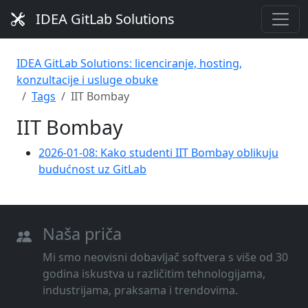
IDEA GitLab Solutions
IDEA GitLab Solutions: licenciranje, hosting,
konzultacije i usluge obuke
Tags
IIT Bombay
IIT Bombay
2026-01-08: Kako studenti IIT Bombay oblikuju
budućnost uz GitLab
Naša priča
Mi smo neovisni dobavljač softvera s više od 30
godina iskustva u različitim tehnologijama,
industrijama, praksama i trendovima.