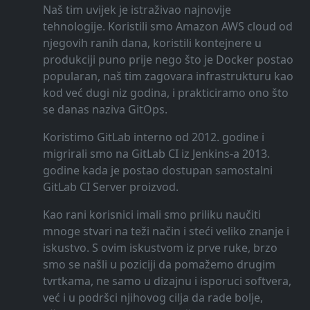
Naš tim uvijek je istraživao najnovije
tehnologije. Koristili smo Amazon AWS cloud od
njegovih ranih dana, koristili kontejnere u
produkciji puno prije nego što je Docker postao
popularan, naš tim zagovara infrastrukturu kao
kod već dugi niz godina, i prakticiramo ono što
se danas naziva GitOps.
Koristimo GitLab interno od 2012. godine i
migrirali smo na GitLab CI iz Jenkins-a 2013.
godine kada je postao dostupan samostalni
GitLab CI Server proizvod.
Kao rani korisnici imali smo priliku naučiti
mnoge stvari na teži način i steći veliko znanje i
iskustvo. S ovim iskustvom iz prve ruke, brzo
smo se našli u poziciji da pomažemo drugim
tvrtkama, ne samo u dizajnu i isporuci softvera,
već i u podršci njihovog cilja da rade bolje,