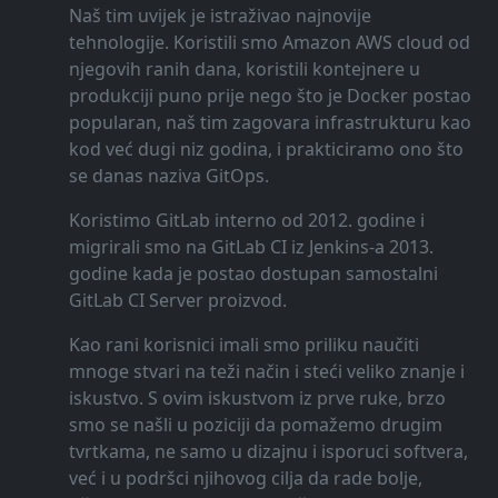
Naš tim uvijek je istraživao najnovije
tehnologije. Koristili smo Amazon AWS cloud od
njegovih ranih dana, koristili kontejnere u
produkciji puno prije nego što je Docker postao
popularan, naš tim zagovara infrastrukturu kao
kod već dugi niz godina, i prakticiramo ono što
se danas naziva GitOps.
Koristimo GitLab interno od 2012. godine i
migrirali smo na GitLab CI iz Jenkins-a 2013.
godine kada je postao dostupan samostalni
GitLab CI Server proizvod.
Kao rani korisnici imali smo priliku naučiti
mnoge stvari na teži način i steći veliko znanje i
iskustvo. S ovim iskustvom iz prve ruke, brzo
smo se našli u poziciji da pomažemo drugim
tvrtkama, ne samo u dizajnu i isporuci softvera,
već i u podršci njihovog cilja da rade bolje,