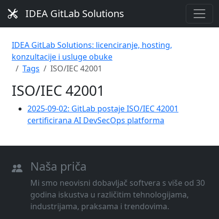
IDEA GitLab Solutions
IDEA GitLab Solutions: licenciranje, hosting,
konzultacije i usluge obuke
Tags
ISO/IEC 42001
ISO/IEC 42001
2025-09-02: GitLab postaje ISO/IEC 42001
certificirana AI DevSecOps platforma
Naša priča
Mi smo neovisni dobavljač softvera s više od 30
godina iskustva u različitim tehnologijama,
industrijama, praksama i trendovima.