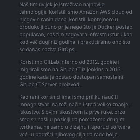
Naš tim uvijek je istraživao najnovije
tehnologije. Koristili smo Amazon AWS cloud od
njegovih ranih dana, koristili kontejnere u
produkciji puno prije nego što je Docker postao
popularan, naš tim zagovara infrastrukturu kao
kod već dugi niz godina, i prakticiramo ono što
se danas naziva GitOps.
Koristimo GitLab interno od 2012. godine i
migrirali smo na GitLab CI iz Jenkins-a 2013.
godine kada je postao dostupan samostalni
GitLab CI Server proizvod.
Kao rani korisnici imali smo priliku naučiti
mnoge stvari na teži način i steći veliko znanje i
iskustvo. S ovim iskustvom iz prve ruke, brzo
smo se našli u poziciji da pomažemo drugim
tvrtkama, ne samo u dizajnu i isporuci softvera,
već i u podršci njihovog cilja da rade bolje,