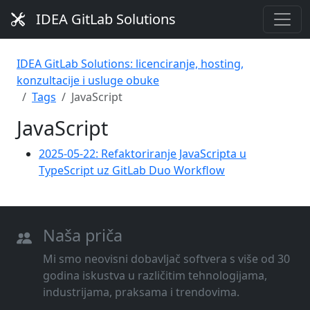
IDEA GitLab Solutions
IDEA GitLab Solutions: licenciranje, hosting,
konzultacije i usluge obuke
Tags
JavaScript
JavaScript
2025-05-22: Refaktoriranje JavaScripta u
TypeScript uz GitLab Duo Workflow
Naša priča
Mi smo neovisni dobavljač softvera s više od 30
godina iskustva u različitim tehnologijama,
industrijama, praksama i trendovima.