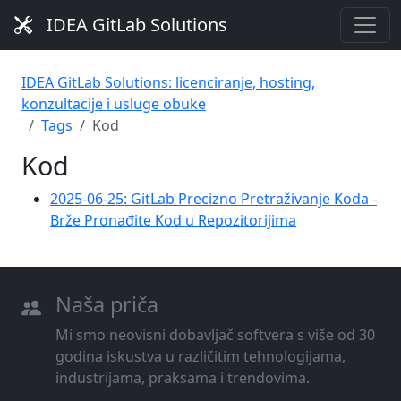
IDEA GitLab Solutions
IDEA GitLab Solutions: licenciranje, hosting,
konzultacije i usluge obuke
Tags
Kod
Kod
2025-06-25: GitLab Precizno Pretraživanje Koda -
Brže Pronađite Kod u Repozitorijima
Naša priča
Mi smo neovisni dobavljač softvera s više od 30
godina iskustva u različitim tehnologijama,
industrijama, praksama i trendovima.