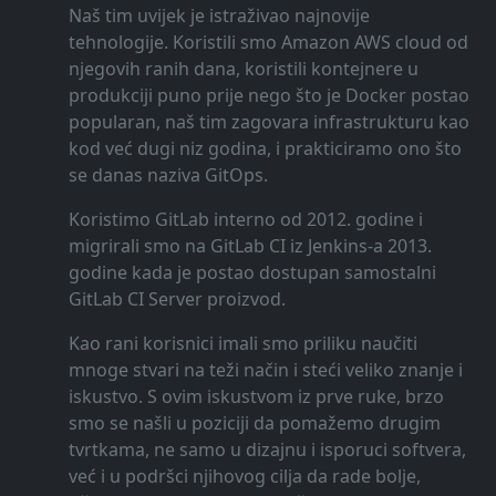
Naš tim uvijek je istraživao najnovije
tehnologije. Koristili smo Amazon AWS cloud od
njegovih ranih dana, koristili kontejnere u
produkciji puno prije nego što je Docker postao
popularan, naš tim zagovara infrastrukturu kao
kod već dugi niz godina, i prakticiramo ono što
se danas naziva GitOps.
Koristimo GitLab interno od 2012. godine i
migrirali smo na GitLab CI iz Jenkins-a 2013.
godine kada je postao dostupan samostalni
GitLab CI Server proizvod.
Kao rani korisnici imali smo priliku naučiti
mnoge stvari na teži način i steći veliko znanje i
iskustvo. S ovim iskustvom iz prve ruke, brzo
smo se našli u poziciji da pomažemo drugim
tvrtkama, ne samo u dizajnu i isporuci softvera,
već i u podršci njihovog cilja da rade bolje,