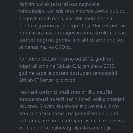
Naš tim uvijek je istraživao najnovije
tehnologije. Koristili smo Amazon AWS cloud od
njegovih ranih dana, koristili kontejnere u
produkciji puno prije nego što je Docker postao
popularan, naš tim zagovara infrastrukturu kao
kod već dugi niz godina, i prakticiramo ono što
se danas naziva GitOps.
Koristimo GitLab interno od 2012. godine i
migrirali smo na GitLab CI iz Jenkins-a 2013.
godine kada je postao dostupan samostalni
GitLab CI Server proizvod.
Kao rani korisnici imali smo priliku naučiti
mnoge stvari na teži način i steći veliko znanje i
iskustvo. S ovim iskustvom iz prve ruke, brzo
smo se našli u poziciji da pomažemo drugim
tvrtkama, ne samo u dizajnu i isporuci softvera,
već i u podršci njihovog cilja da rade bolje,