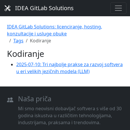
IDEA GitLab Solutions
IDEA GitLab Solutions: licenciranje, hosting,
konzultacije i usluge obuke
Tags
Kodiranje
Kodiranje
2025-07-10: Tri najbolje prakse za razvoj softvera
u eri velikih jezičnih modela (LLM)
Naša priča
Mi smo neovisni dobavljač softvera s više od 30
godina iskustva u različitim tehnologijama,
industrijama, praksama i trendovima.