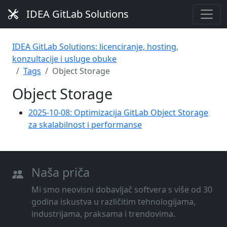
IDEA GitLab Solutions
IDEA GitLab Solutions: licenciranje, hosting,
konzultacije i usluge obuke
Tags
Object Storage
Object Storage
2025-10-08: Optimizacija GitLab Object Storage
za skalabilnost i performanse
Naša priča
Mi smo neovisni dobavljač softvera s više od 30
godina iskustva u različitim tehnologijama,
industrijama, praksama i trendovima.