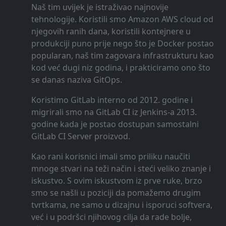
Naš tim uvijek je istraživao najnovije
tehnologije. Koristili smo Amazon AWS cloud od
njegovih ranih dana, koristili kontejnere u
produkciji puno prije nego što je Docker postao
popularan, naš tim zagovara infrastrukturu kao
kod već dugi niz godina, i prakticiramo ono što
se danas naziva GitOps.
Koristimo GitLab interno od 2012. godine i
migrirali smo na GitLab CI iz Jenkins-a 2013.
godine kada je postao dostupan samostalni
GitLab CI Server proizvod.
Kao rani korisnici imali smo priliku naučiti
mnoge stvari na teži način i steći veliko znanje i
iskustvo. S ovim iskustvom iz prve ruke, brzo
smo se našli u poziciji da pomažemo drugim
tvrtkama, ne samo u dizajnu i isporuci softvera,
već i u podršci njihovog cilja da rade bolje,