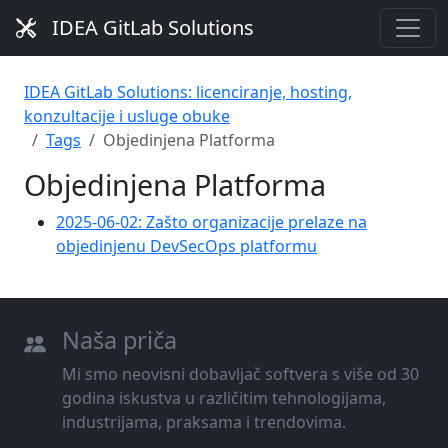
IDEA GitLab Solutions
IDEA GitLab Solutions: licenciranje, hosting,
konzultacije i usluge obuke
Tags
Objedinjena Platforma
Objedinjena Platforma
2025-06-02: Zašto organizacije prelaze na
objedinjenu DevSecOps platformu
Naša priča
Mi smo neovisni dobavljač softvera s više od 30
godina iskustva u različitim tehnologijama,
industrijama, praksama i trendovima.