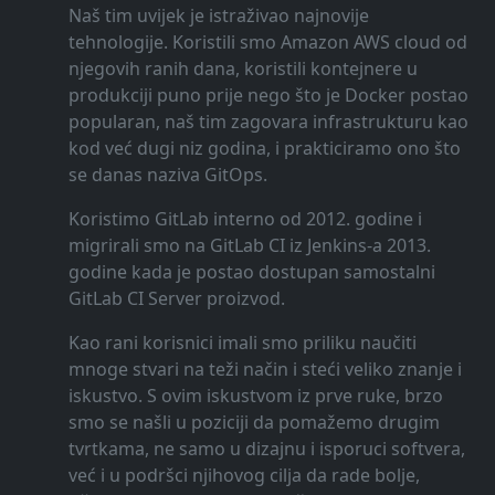
Naš tim uvijek je istraživao najnovije
tehnologije. Koristili smo Amazon AWS cloud od
njegovih ranih dana, koristili kontejnere u
produkciji puno prije nego što je Docker postao
popularan, naš tim zagovara infrastrukturu kao
kod već dugi niz godina, i prakticiramo ono što
se danas naziva GitOps.
Koristimo GitLab interno od 2012. godine i
migrirali smo na GitLab CI iz Jenkins-a 2013.
godine kada je postao dostupan samostalni
GitLab CI Server proizvod.
Kao rani korisnici imali smo priliku naučiti
mnoge stvari na teži način i steći veliko znanje i
iskustvo. S ovim iskustvom iz prve ruke, brzo
smo se našli u poziciji da pomažemo drugim
tvrtkama, ne samo u dizajnu i isporuci softvera,
već i u podršci njihovog cilja da rade bolje,