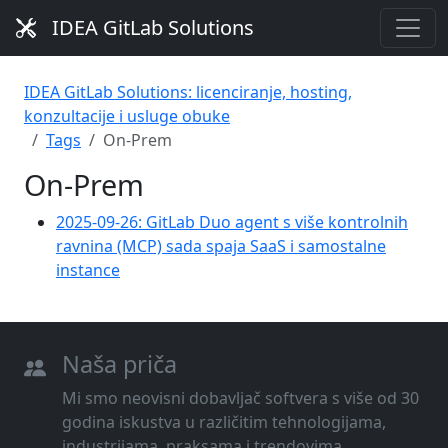
IDEA GitLab Solutions
IDEA GitLab Solutions: licenciranje, hosting,
konzultacije i usluge obuke
Tags
On-Prem
On-Prem
2025-09-26: GitLab Duo agent s više kontrolnih
ravnina (MCP) sada spaja SaaS i samostalne
instance
Naša priča
Mi smo neovisni dobavljač softvera s više od 30
godina iskustva u različitim tehnologijama,
industrijama, praksama i trendovima.