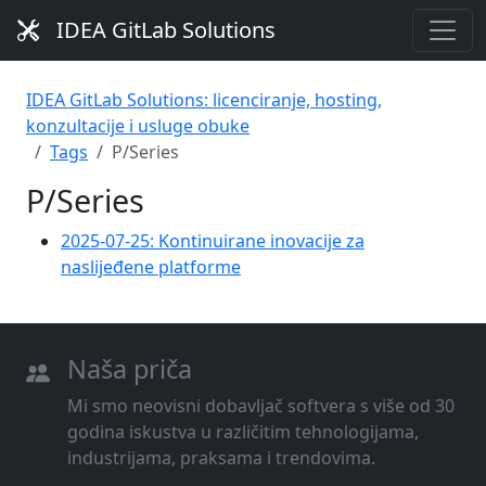
IDEA GitLab Solutions
IDEA GitLab Solutions: licenciranje, hosting,
konzultacije i usluge obuke
Tags
P/Series
P/Series
2025-07-25: Kontinuirane inovacije za
naslijeđene platforme
Naša priča
Mi smo neovisni dobavljač softvera s više od 30
godina iskustva u različitim tehnologijama,
industrijama, praksama i trendovima.