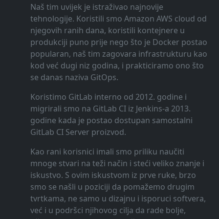
Naš tim uvijek je istraživao najnovije
tehnologije. Koristili smo Amazon AWS cloud od
njegovih ranih dana, koristili kontejnere u
produkciji puno prije nego što je Docker postao
popularan, naš tim zagovara infrastrukturu kao
kod već dugi niz godina, i prakticiramo ono što
se danas naziva GitOps.
Koristimo GitLab interno od 2012. godine i
migrirali smo na GitLab CI iz Jenkins-a 2013.
godine kada je postao dostupan samostalni
GitLab CI Server proizvod.
Kao rani korisnici imali smo priliku naučiti
mnoge stvari na teži način i steći veliko znanje i
iskustvo. S ovim iskustvom iz prve ruke, brzo
smo se našli u poziciji da pomažemo drugim
tvrtkama, ne samo u dizajnu i isporuci softvera,
već i u podršci njihovog cilja da rade bolje,