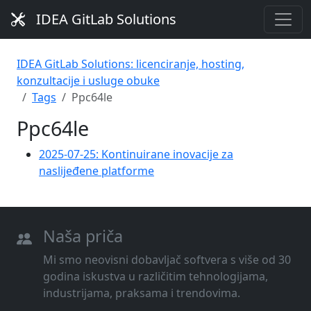
IDEA GitLab Solutions
IDEA GitLab Solutions: licenciranje, hosting,
konzultacije i usluge obuke
Tags
Ppc64le
Ppc64le
2025-07-25: Kontinuirane inovacije za
naslijeđene platforme
Naša priča
Mi smo neovisni dobavljač softvera s više od 30
godina iskustva u različitim tehnologijama,
industrijama, praksama i trendovima.