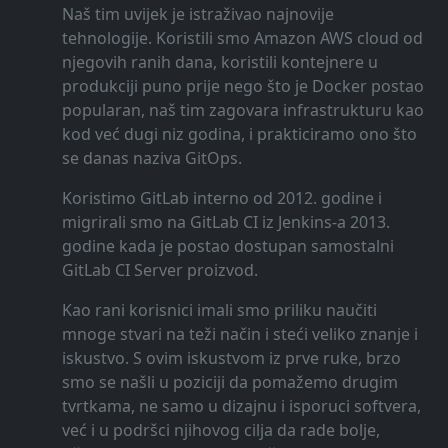
Naš tim uvijek je istraživao najnovije
tehnologije. Koristili smo Amazon AWS cloud od
njegovih ranih dana, koristili kontejnere u
produkciji puno prije nego što je Docker postao
popularan, naš tim zagovara infrastrukturu kao
kod već dugi niz godina, i prakticiramo ono što
se danas naziva GitOps.
Koristimo GitLab interno od 2012. godine i
migrirali smo na GitLab CI iz Jenkins-a 2013.
godine kada je postao dostupan samostalni
GitLab CI Server proizvod.
Kao rani korisnici imali smo priliku naučiti
mnoge stvari na teži način i steći veliko znanje i
iskustvo. S ovim iskustvom iz prve ruke, brzo
smo se našli u poziciji da pomažemo drugim
tvrtkama, ne samo u dizajnu i isporuci softvera,
već i u podršci njihovog cilja da rade bolje,