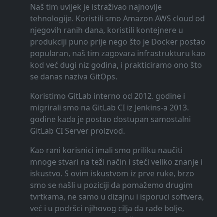
Naš tim uvijek je istraživao najnovije
tehnologije. Koristili smo Amazon AWS cloud od
njegovih ranih dana, koristili kontejnere u
produkciji puno prije nego što je Docker postao
popularan, naš tim zagovara infrastrukturu kao
kod već dugi niz godina, i prakticiramo ono što
se danas naziva GitOps.
Koristimo GitLab interno od 2012. godine i
migrirali smo na GitLab CI iz Jenkins-a 2013.
godine kada je postao dostupan samostalni
GitLab CI Server proizvod.
Kao rani korisnici imali smo priliku naučiti
mnoge stvari na teži način i steći veliko znanje i
iskustvo. S ovim iskustvom iz prve ruke, brzo
smo se našli u poziciji da pomažemo drugim
tvrtkama, ne samo u dizajnu i isporuci softvera,
već i u podršci njihovog cilja da rade bolje,