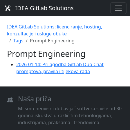
IDEA GitLab Solutions
IDEA GitLab Solutions: licenciranje, hosting,
konzultacije i usluge obuke
Tags
Prompt Engineering
Prompt Engineering
2026-01-14: Prilagodba GitLab Duo Chat
promptova, pravila i tijekova rada
Naša priča
Mi smo neovisni dobavljač softvera s više od 30
godina iskustva u različitim tehnologijama,
industrijama, praksama i trendovima.